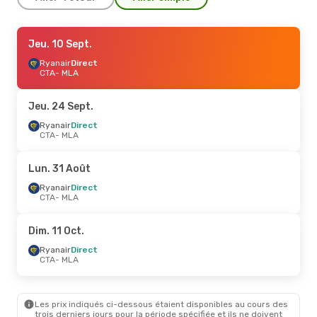
Jeu. 3 Sept.
Jeu. 10 Sept.
- Lun. 7 Sept.
Ryanair
Ryanair
Direct
Direct
CTA
CTA
- MLA
- MLA
Ryanair
Direct
MLA
- CTA
Jeu. 24 Sept.
Lun. 14 Sept.
Ryanair
Direct
- Mar. 15 Sept.
CTA
- MLA
Ryanair
Direct
CTA
- MLA
Ryanair
Direct
Lun. 31 Août
MLA
- CTA
Ryanair
Direct
CTA
- MLA
Lun. 24 Août
- Dim. 30 Août
Ryanair
Direct
Dim. 11 Oct.
CTA
- MLA
Ryanair
Direct
Ryanair
Direct
MLA
- CTA
CTA
- MLA
Les prix indiqués ci-dessous étaient disponibles au cours des
trois derniers jours pour la période spécifiée et ils ne doivent