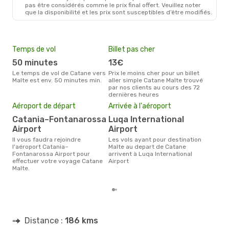
pas être considérés comme le prix final offert. Veuillez noter
que la disponibilité et les prix sont susceptibles d’être modifiés.
Temps de vol
Billet pas cher
Hau
50 minutes
13€
av
Le temps de vol de Catane vers
Prix le moins cher pour un billet
avril est la période la plus
Malte est env. 50 minutes min.
aller simple Catane Malte trouvé
cha
par nos clients au cours des 72
Cata
dernières heures
Pri
Aéroport de départ
Arrivée à l'aéroport
59
Catania–Fontanarossa
Luqa International
Le prix moyen d'un billet Catane
Malt
Airport
Airport
étan
Il vous faudra rejoindre
Les vols ayant pour destination
moi
l'aéroport Catania–
Malte au depart de Catane
Fontanarossa Airport pour
arrivent à Luqa International
effectuer votre voyage Catane
Airport
Malte.
Distance :
186 kms