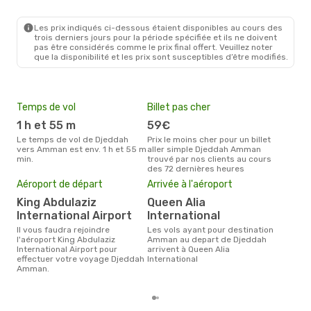
Les prix indiqués ci-dessous étaient disponibles au cours des
trois derniers jours pour la période spécifiée et ils ne doivent
pas être considérés comme le prix final offert. Veuillez noter
que la disponibilité et les prix sont susceptibles d’être modifiés.
Temps de vol
Billet pas cher
Hau
1 h et 55 m
59€
av
Le temps de vol de Djeddah
Prix le moins cher pour un billet
avril est la période la plus
vers Amman est env. 1 h et 55 m
aller simple Djeddah Amman
cha
min.
trouvé par nos clients au cours
Dje
des 72 dernières heures
Pri
Aéroport de départ
Arrivée à l'aéroport
10
King Abdulaziz
Queen Alia
Le prix moyen d'un billet
Dje
International Airport
International
106 
Il vous faudra rejoindre
Les vols ayant pour destination
des 
l'aéroport King Abdulaziz
Amman au depart de Djeddah
International Airport pour
arrivent à Queen Alia
effectuer votre voyage Djeddah
International
Amman.