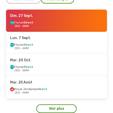
Sam. 5 Sept.
Dim. 27 Sept.
- Lun. 7 Sept.
Flynas
Flynas
Direct
Direct
JED
JED
- AMM
- AMM
Flynas
Direct
AMM
- JED
Lun. 7 Sept.
Mer. 7 Oct.
Flynas
Direct
- Mer. 7 Oct.
JED
- AMM
Royal Jordanian
Direct
JED
- AMM
Royal Jordanian
Direct
Mar. 20 Oct.
AMM
- JED
Flynas
Direct
JED
- AMM
Mar. 25 Août
Royal Jordanian
Direct
JED
- AMM
Voir plus