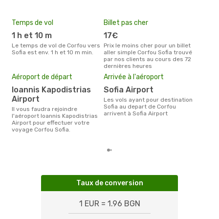
Temps de vol
Billet pas cher
Hau
1 h et 10 m
17€
av
Le temps de vol de Corfou vers
Prix le moins cher pour un billet
avril est la période la plus
Sofia est env. 1 h et 10 m min.
aller simple Corfou Sofia trouvé
cha
par nos clients au cours des 72
à So
dernières heures
Pri
Aéroport de départ
Arrivée à l'aéroport
11
Ioannis Kapodistrias
Sofia Airport
Le prix moyen d'un billet Corfou
Sofi
Airport
Les vols ayant pour destination
étan
Sofia au depart de Corfou
Il vous faudra rejoindre
moi
arrivent à Sofia Airport
l'aéroport Ioannis Kapodistrias
Airport pour effectuer votre
voyage Corfou Sofia.
Taux de conversion
1 EUR = 1.96 BGN