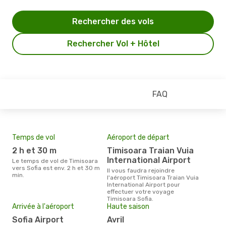
Rechercher des vols
Rechercher Vol + Hôtel
FAQ
Temps de vol
Aéroport de départ
Pri
2 h et 30 m
Timisoara Traian Vuia
51
International Airport
Le temps de vol de Timisoara
Le prix moyen d'un billet
vers Sofia est env. 2 h et 30 m
Timi
Il vous faudra rejoindre
min.
510 
l'aéroport Timisoara Traian Vuia
des 
International Airport pour
effectuer votre voyage
Timisoara Sofia.
Arrivée à l'aéroport
Haute saison
Sofia Airport
avril