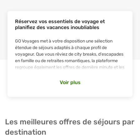
Réservez vos essentiels de voyage et
planifiez des vacances inoubliables
GO Voyages
met à votre disposition une sélection
étendue de séjours adaptés à chaque profil de
voyageur. Que vous rêviez de
city breaks
, d'
escapades
en famille
ou de
retraites romantiques
, la plateforme
regroupe également les
offres de dernière minute
et les
vacances à la plage
. Trouver et confirmer vos
séjours
Vol + Hôtel
ne prend que quelques clics, et les formules
Voir plus
combinées s'adaptent aussi bien à vos dates qu'à votre
enveloppe budgétaire.
Comment réserver un séjour tout compris sur GO
Voyages ?
Les meilleures offres de séjours par
Quelques étapes claires suffisent pour configurer une
destination
réservation
Vol + Hôtel
sur
GO Voyages
.