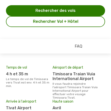
Rechercher des vols
Rechercher Vol + Hôtel
FAQ
Temps de vol
Aéroport de départ
Mei
eff
4 h et 35 m
Timisoara Traian Vuia
rés
International Airport
Le temps de vol de Timisoara
ju
vers Tivat est env. 4 h et 35 m
Il vous faudra rejoindre
min.
l'aéroport Timisoara Traian Vuia
Selon les dernières données,
International Airport pour
juin
effectuer votre voyage
pour
Timisoara Tivat.
d´un
Arrivée à l'aéroport
Haute saison
et a
Tivat Airport
avril