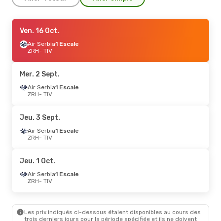
Ven. 16 Oct.
Ven. 16 Oct.
- Dim. 18 Oct.
Air Serbia
Air Serbia
1 Escale
1 Escale
ZRH
ZRH
- TIV
- TIV
Air Serbia
1 Escale
TIV
- ZRH
Mer. 2 Sept.
Ven. 28 Août
Air Serbia
1 Escale
- Ven. 4 Sept.
ZRH
- TIV
Air Serbia
1 Escale
ZRH
- TIV
Air Serbia
1 Escale
Jeu. 3 Sept.
TIV
- ZRH
Air Serbia
1 Escale
ZRH
- TIV
Ven. 18 Sept.
- Ven. 25 Sept.
Air Serbia
1 Escale
Jeu. 1 Oct.
ZRH
- TIV
Air Serbia
1 Escale
Air Serbia
1 Escale
TIV
- ZRH
ZRH
- TIV
Ven. 4 Sept.
- Mar. 8 Sept.
Les prix indiqués ci-dessous étaient disponibles au cours des
Air Serbia
1 Escale
trois derniers jours pour la période spécifiée et ils ne doivent