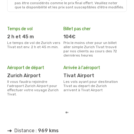
ZRH
- TIV
pas être considérés comme le prix final offert. Veuillez noter
Air Serbia
1 Escale
que la disponibilité et les prix sont susceptibles d’être modifiés.
TIV
- ZRH
Temps de vol
Billet pas cher
Hau
2 h et 45 m
104€
av
Le temps de vol de Zurich vers
Prix le moins cher pour un billet
avril est la période la plus
Tivat est env. 2 h et 45 m min.
aller simple Zurich Tivat trouvé
cha
par nos clients au cours des 72
à Ti
dernières heures
Pri
Aéroport de départ
Arrivée à l'aéroport
2
Zurich Airport
Tivat Airport
Le prix moyen d'un billet Zurich
Tiva
Il vous faudra rejoindre
Les vols ayant pour destination
prix
l'aéroport Zurich Airport pour
Tivat au depart de Zurich
dern
effectuer votre voyage Zurich
arrivent à Tivat Airport
Tivat.
Distance :
969 kms