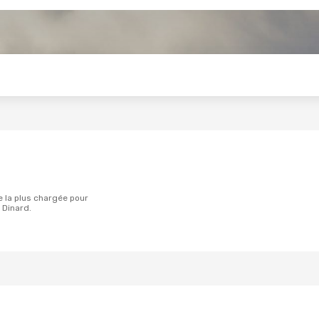
s
 Dinard.