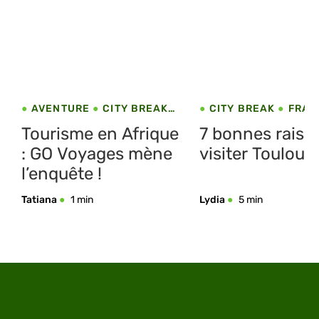
AVENTURE
CITY BREAK
CITY BREAK
FRAN
ÉTÉ
MULTI DESTINATION
TOULOUSE
Tourisme en Afrique
7 bonnes raiso
: GO Voyages mène
visiter Toulous
l’enquête !
Tatiana
1 min
Lydia
5 min