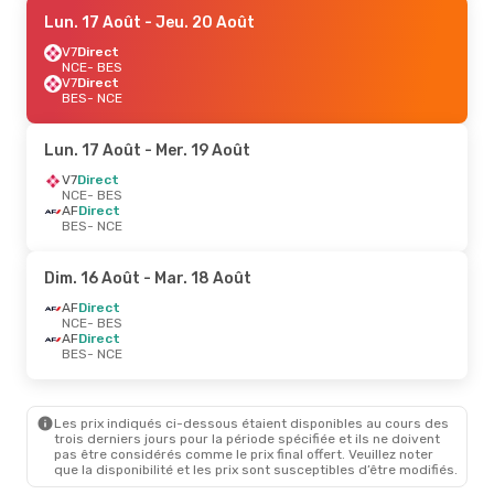
Lun. 17 Août
- Jeu. 20 Août
V7
Direct
NCE
- BES
V7
Direct
BES
- NCE
Lun. 17 Août
- Mer. 19 Août
V7
Direct
NCE
- BES
AF
Direct
BES
- NCE
Dim. 16 Août
- Mar. 18 Août
AF
Direct
NCE
- BES
AF
Direct
BES
- NCE
Les prix indiqués ci-dessous étaient disponibles au cours des
trois derniers jours pour la période spécifiée et ils ne doivent
pas être considérés comme le prix final offert. Veuillez noter
que la disponibilité et les prix sont susceptibles d’être modifiés.