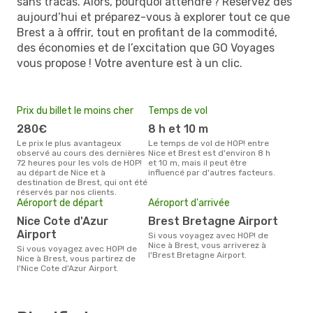
sans tracas. Alors, pourquoi attendre ? Réservez dès
aujourd’hui et préparez-vous à explorer tout ce que
Brest a à offrir, tout en profitant de la commodité,
des économies et de l’excitation que GO Voyages
vous propose ! Votre aventure est à un clic.
Prix du billet le moins cher
Temps de vol
280€
8 h et 10 m
Le prix le plus avantageux
Le temps de vol de HOP! entre
observé au cours des dernières
Nice et Brest est d'environ 8 h
72 heures pour les vols de HOP!
et 10 m, mais il peut être
au départ de Nice et à
influencé par d'autres facteurs.
destination de Brest, qui ont été
réservés par nos clients.
Aéroport de départ
Aéroport d'arrivée
Nice Cote d'Azur
Brest Bretagne Airport
Airport
Si vous voyagez avec HOP! de
Nice à Brest, vous arriverez à
Si vous voyagez avec HOP! de
l'Brest Bretagne Airport.
Nice à Brest, vous partirez de
l'Nice Cote d'Azur Airport.