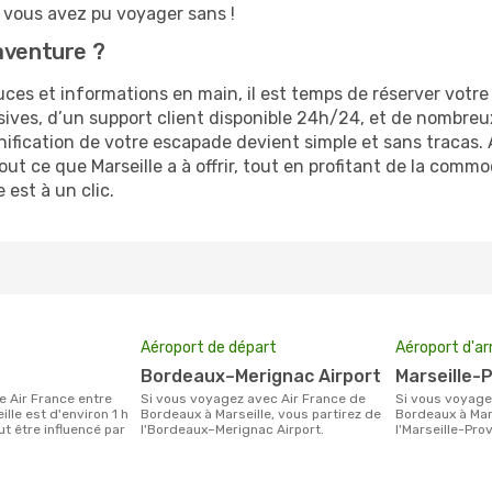
vous avez pu voyager sans !
aventure ?
es et informations en main, il est temps de réserver votre 
usives, d’un support client disponible 24h/24, et de nombreu
nification de votre escapade devient simple et sans tracas.
ut ce que Marseille a à offrir, tout en profitant de la comm
est à un clic.
Aéroport de départ
Aéroport d'ar
Bordeaux–Merignac Airport
Marseille
Si vous voyagez avec Air France de
Si vous voyagez avec Air France de
lle est d'environ 1 h
Bordeaux à Marseille, vous partirez de
Bordeaux à Mars
ut être influencé par
l'Bordeaux–Merignac Airport.
l'Marseille-Pro
.