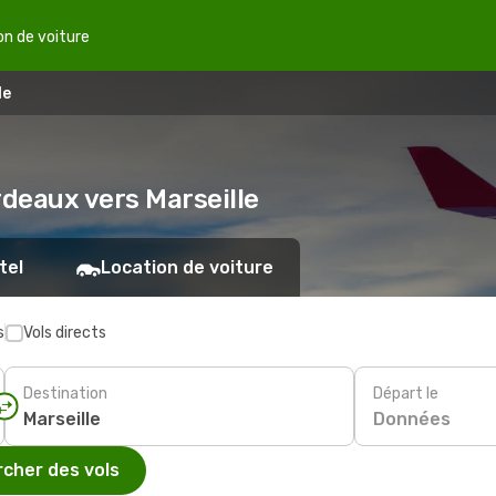
on de voiture
le
rdeaux vers Marseille
tel
Location de voiture
s
Vols directs
Destination
Départ le
Données
cher des vols