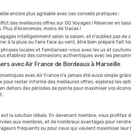
lle encore plus agréable avec ces conseils pratiques :
affût des meilleures offres sur GO Voyages ! Réserver en bass
es. Plus d’économies, moins de tracas !
agages intelligemment selon la saison, et n'oubliez pas de c
arer à la pluie ou faire face au vent, être bien préparé fait to
hrases locales et familiarisez-vous avec les us et coutume
s établirez des connexions authentiques avec les personn
ers avec Air France de Bordeaux à Marseille
onomiques avec Air France n’a jamais été aussi simple grâce
x pour rester informé des meilleures offres, explorez les op
er en dehors des périodes de pointe pour maximiser vos écon
t.
e est la solution idéale. En devenant membre, vous profitez
servées aux membres, et de nombreux avantages pour rendre
 voyageurs fréquents ou pour ceux qui veulent maximiser leu