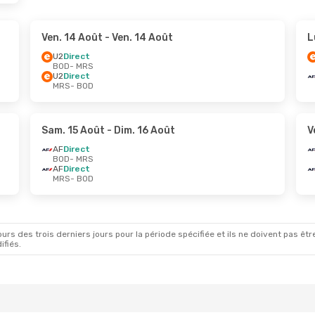
Ven. 14 Août
- Ven. 14 Août
L
U2
Direct
BOD
- MRS
U2
Direct
MRS
- BOD
Sam. 15 Août
- Dim. 16 Août
V
AF
Direct
BOD
- MRS
AF
Direct
MRS
- BOD
rs des trois derniers jours pour la période spécifiée et ils ne doivent pas être
ifiés.