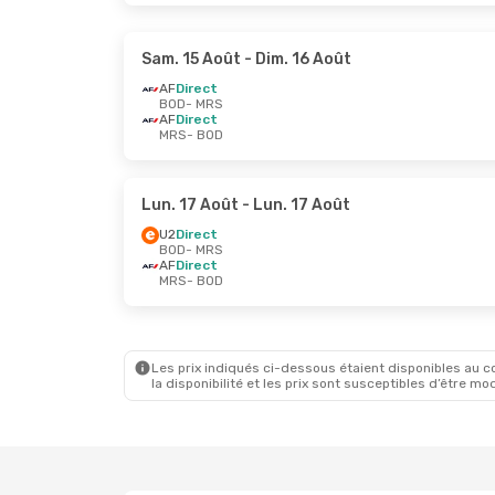
Sam. 15 Août
- Dim. 16 Août
AF
Direct
BOD
- MRS
AF
Direct
MRS
- BOD
Lun. 17 Août
- Lun. 17 Août
U2
Direct
BOD
- MRS
AF
Direct
MRS
- BOD
Les prix indiqués ci-dessous étaient disponibles au cou
la disponibilité et les prix sont susceptibles d’être mod