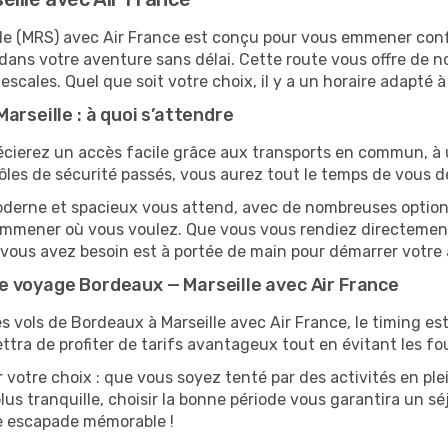
ille (MRS) avec Air France est conçu pour vous emmener co
dans votre aventure sans délai. Cette route vous offre de 
 escales. Quel que soit votre choix, il y a un horaire adapté à
arseille : à quoi s’attendre
cierez un accès facile grâce aux transports en commun, à un
ôles de sécurité passés, vous aurez tout le temps de vous d
moderne et spacieux vous attend, avec de nombreuses options 
s emmener où vous voulez. Que vous vous rendiez directeme
t vous avez besoin est à portée de main pour démarrer votre 
e voyage Bordeaux — Marseille avec Air France
s vols de Bordeaux à Marseille avec Air France, le timing est 
tra de profiter de tarifs avantageux tout en évitant les fou
r votre choix : que vous soyez tenté par des activités en ple
us tranquille, choisir la bonne période vous garantira un séj
ne escapade mémorable !