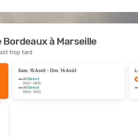
e Bordeaux à Marseille
soit trop tard
Sam. 15 Août
- Dim. 16 Août
L
AF
Direct
BOD
- MRS
AF
Direct
MRS
- BOD