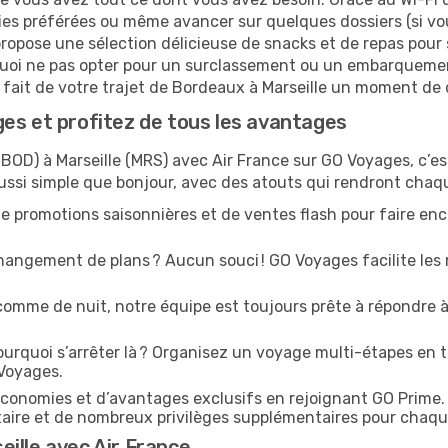
ies préférées ou même avancer sur quelques dossiers (si vou
ropose une sélection délicieuse de snacks et de repas pour s
uoi ne pas opter pour un surclassement ou un embarquement
e fait de votre trajet de Bordeaux à Marseille un moment de 
es et profitez de tous les avantages
BOD) à Marseille (MRS) avec Air France sur GO Voyages, c’est
ussi simple que bonjour, avec des atouts qui rendront chaq
e promotions saisonnières et de ventes flash pour faire enco
angement de plans ? Aucun souci ! GO Voyages facilite les 
comme de nuit, notre équipe est toujours prête à répondre à
urquoi s’arrêter là ? Organisez un voyage multi-étapes en t
 Voyages.
conomies et d’avantages exclusifs en rejoignant GO Prime.
ritaire et de nombreux privilèges supplémentaires pour chaq
ille avec Air France