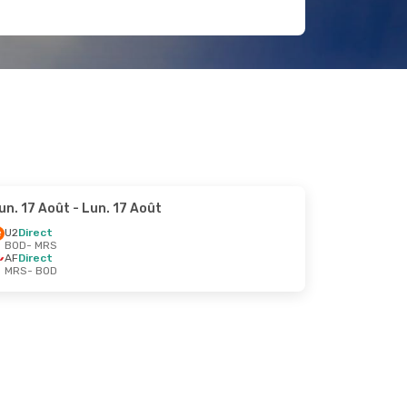
un. 17 Août
- Lun. 17 Août
U2
Direct
BOD
- MRS
AF
Direct
MRS
- BOD