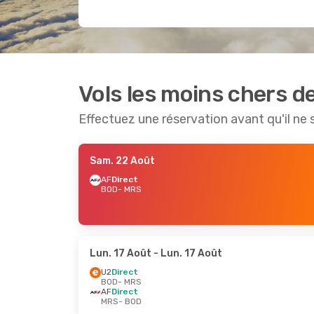
Vols les moins chers d
Effectuez une réservation avant qu'il ne 
Sam. 22 Août
AF
Direct
BOD
- MRS
Lun. 17 Août
- Lun. 17 Août
U2
Direct
BOD
- MRS
AF
Direct
MRS
- BOD