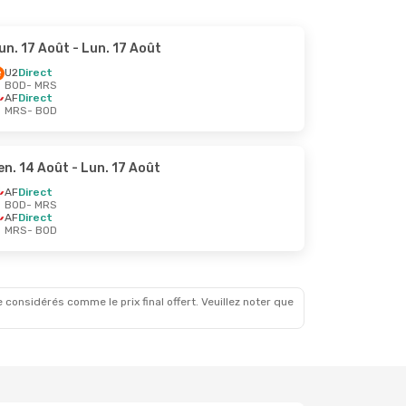
un. 17 Août
- Lun. 17 Août
U2
Direct
BOD
- MRS
AF
Direct
MRS
- BOD
en. 14 Août
- Lun. 17 Août
AF
Direct
BOD
- MRS
AF
Direct
MRS
- BOD
 considérés comme le prix final offert. Veuillez noter que