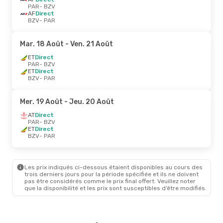
PAR
- BZV
AF
Direct
BZV
- PAR
Mar. 18 Août
- Ven. 21 Août
ET
Direct
PAR
- BZV
ET
Direct
BZV
- PAR
Mer. 19 Août
- Jeu. 20 Août
AT
Direct
PAR
- BZV
ET
Direct
BZV
- PAR
Les prix indiqués ci-dessous étaient disponibles au cours des
trois derniers jours pour la période spécifiée et ils ne doivent
pas être considérés comme le prix final offert. Veuillez noter
que la disponibilité et les prix sont susceptibles d’être modifiés.