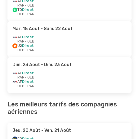
AF
Direct
PAR
- OLB
TO
Direct
OLB
- PAR
Mar. 18 Août
- Sam. 22 Août
AF
Direct
PAR
- OLB
U2
Direct
OLB
- PAR
Dim. 23 Août
- Dim. 23 Août
AF
Direct
PAR
- OLB
AF
Direct
OLB
- PAR
Les meilleurs tarifs des compagnies
aériennes
Jeu. 20 Août
- Ven. 21 Août
FR
Direct