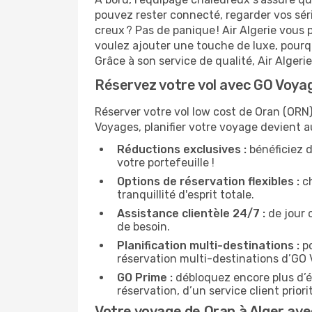
pouvez rester connecté, regarder vos sér
creux ? Pas de panique ! Air Algerie vous 
voulez ajouter une touche de luxe, pourq
Grâce à son service de qualité, Air Alger
Réservez votre vol avec GO Voyag
Réserver votre vol low cost de Oran (ORN) 
Voyages, planifier votre voyage devient a
Réductions exclusives :
bénéficiez d
votre portefeuille !
Options de réservation flexibles :
ch
tranquillité d'esprit totale.
Assistance clientèle 24/7 :
de jour 
de besoin.
Planification multi-destinations :
po
réservation multi-destinations d’GO
GO Prime :
débloquez encore plus d’é
réservation, d’un service client prio
Votre voyage de Oran à Alger avec