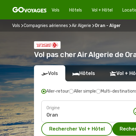
Vols
Hôtels
Vol + Hôtel
Locati
Vols
Compagnies aériennes
Air Algerie
Oran - Alger
Vol pas cher Air Algerie de Or
Vols
Hôtels
Vol + Hô
Aller-retour
Aller simple
Multi-destination
Origine
Rechercher Vol + Hôtel
Recher