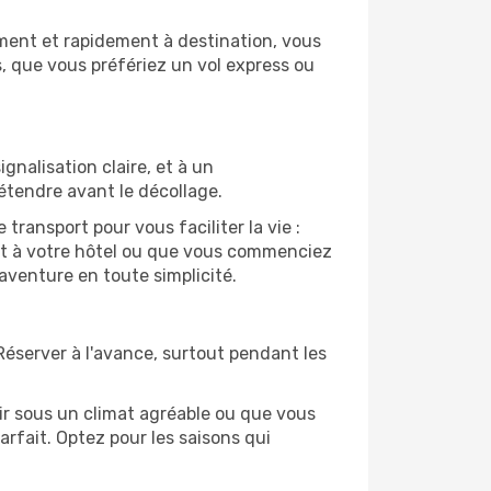
ment et rapidement à destination, vous
, que vous préfériez un vol express ou
nalisation claire, et à un
étendre avant le décollage.
ransport pour vous faciliter la vie :
nt à votre hôtel ou que vous commenciez
aventure en toute simplicité.
! Réserver à l'avance, surtout pendant les
air sous un climat agréable ou que vous
arfait. Optez pour les saisons qui