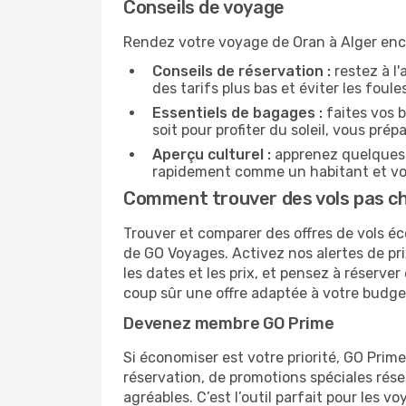
Conseils de voyage
Rendez votre voyage de Oran à Alger enco
Conseils de réservation :
restez à l'
des tarifs plus bas et éviter les foul
Essentiels de bagages :
faites vos b
soit pour profiter du soleil, vous prép
Aperçu culturel :
apprenez quelques p
rapidement comme un habitant et vou
Comment trouver des vols pas che
Trouver et comparer des offres de vols éc
de GO Voyages. Activez nos alertes de pri
les dates et les prix, et pensez à réserv
coup sûr une offre adaptée à votre budge
Devenez membre GO Prime
Si économiser est votre priorité, GO Prim
réservation, de promotions spéciales ré
agréables. C’est l’outil parfait pour les