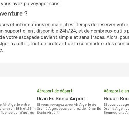
vous avez pu voyager sans !
aventure ?
es et informations en main, il est temps de réserver votre v
d’un support client disponible 24h/24, et de nombreux outils
 de votre escapade devient simple et sans tracas. Alors, po
lger a à offrir, tout en profitant de la commodité, des écon
c.
Aéroport de départ
Aéroport d'ar
Oran Es Senia Airport
Houari Bo
Si vous voyagez avec Air Algerie de
Si vous voyagez avec Air Algerie de
d'environ 18 h et 25 m,
Oran à Alger, vous partirez de l'Oran Es
Oran à Alger, v
influencé par d'autres
Senia Airport.
Boumediene Air