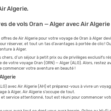
ir Algerie.
es de vols Oran — Alger avec Air Algerie
offres de Air Algerie pour votre voyage de Oran à Alger dev
ur réserver, et tout un tas d’avantages à portée de clic ! Oub
enture à Alger.
 chers, d’un séjour à petit prix ou de privilèges exclusifs
 de votre voyage Oran (ORN) — Alger (ALG). Alors, restez a
de commencer votre aventure en beauté !
Algerie
G) avec Air Algerie (AH) et préparez-vous à vivre un voyage
sage à Alger, Air Algerie s’occupe de tout.
 et service attentionné, tout est réuni pour commencer vot
ue vous avez tout ce dont vous avez besoin. Grâce au Wi-Fi 