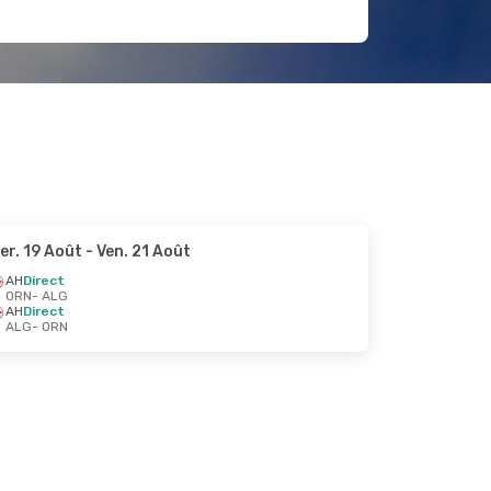
er. 19 Août
- Ven. 21 Août
AH
Direct
ORN
- ALG
AH
Direct
ALG
- ORN