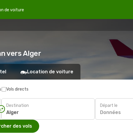
on de voiture
an vers Alger
tel
Location de voiture
s
Vols directs
Destination
Départ le
Données
cher des vols