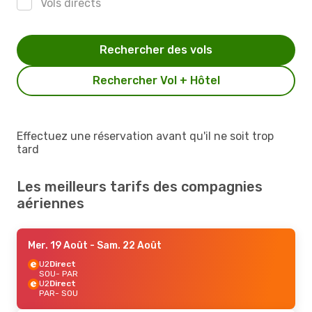
Vols directs
Rechercher des vols
Rechercher Vol + Hôtel
Effectuez une réservation avant qu'il ne soit trop
tard
Les meilleurs tarifs des compagnies
aériennes
Mer. 19 Août
- Sam. 22 Août
U2
Direct
SOU
- PAR
U2
Direct
PAR
- SOU