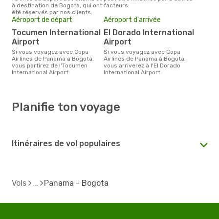
à destination de Bogota, qui ont
facteurs.
été réservés par nos clients.
Aéroport de départ
Aéroport d'arrivée
Tocumen International
El Dorado International
Airport
Airport
Si vous voyagez avec Copa
Si vous voyagez avec Copa
Airlines de Panama à Bogota,
Airlines de Panama à Bogota,
vous partirez de l'Tocumen
vous arriverez à l'El Dorado
International Airport.
International Airport.
Planifie ton voyage
Itinéraires de vol populaires
Vols
Panama - Bogota