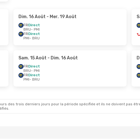
Dim. 16 Août
- Mer. 19 Août
S
FR
Direct
BRU
- PMI
FR
Direct
PMI
- BRU
Sam. 15 Août
- Dim. 16 Août
D
FR
Direct
BRU
- PMI
FR
Direct
PMI
- BRU
rs des trois derniers jours pour la période spécifiée et ils ne doivent pas être
ifiés.