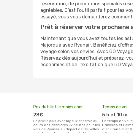
réservation, de promotions spéciales ré
agréables. C’est l’outil parfait pour les
essayé, vous vous demanderez comment 
Prêt à réserver votre prochaine 
Maintenant que vous avez toutes les astuc
Majorque avec Ryanair. Bénéficiez d’offre
voyage selon vos envies. Avec GO Voyages,
Réservez dès aujourd’hui et préparez-vous
économies et de l’excitation que GO Voyag
Prix du billet le moins cher
Temps de vol
28€
5 h et 10 m
Le prix le plus avantageux observé au
Le temps de vol de Ryanair entre
cours des dernières 72 heures pour les
Bruxelles et Palm
vols de Ryanair au départ de Bruxelles
d'environ 5 h et 1