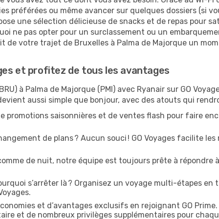
ies préférées ou même avancer sur quelques dossiers (si vou
pose une sélection délicieuse de snacks et de repas pour sati
uoi ne pas opter pour un surclassement ou un embarquement
fait de votre trajet de Bruxelles à Palma de Majorque un m
es et profitez de tous les avantages
(BRU) à Palma de Majorque (PMI) avec Ryanair sur GO Voyages,
devient aussi simple que bonjour, avec des atouts qui rendr
e promotions saisonnières et de ventes flash pour faire enco
angement de plans ? Aucun souci ! GO Voyages facilite les 
comme de nuit, notre équipe est toujours prête à répondre à
urquoi s’arrêter là ? Organisez un voyage multi-étapes en t
 Voyages.
conomies et d’avantages exclusifs en rejoignant GO Prime.
ritaire et de nombreux privilèges supplémentaires pour chaq