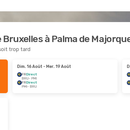
e Bruxelles à Palma de Majorqu
soit trop tard
Dim. 16 Août
- Mer. 19 Août
D
FR
Direct
BRU
- PMI
FR
Direct
PMI
- BRU