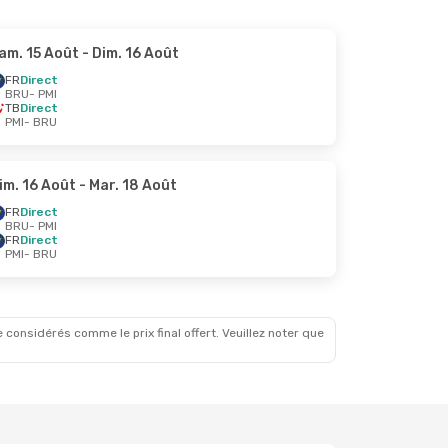
am. 15 Août
- Dim. 16 Août
FR
Direct
BRU
- PMI
TB
Direct
PMI
- BRU
im. 16 Août
- Mar. 18 Août
FR
Direct
BRU
- PMI
FR
Direct
PMI
- BRU
 considérés comme le prix final offert. Veuillez noter que