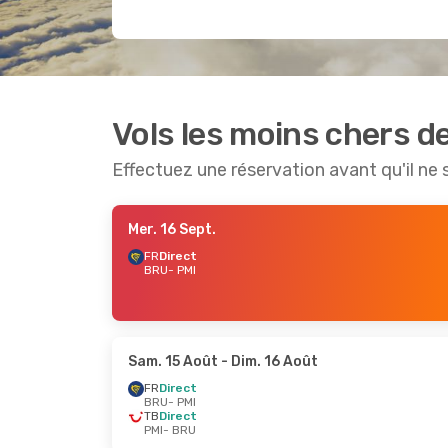
Vols les moins chers d
Effectuez une réservation avant qu'il ne 
Mer. 16 Sept.
FR
Direct
BRU
- PMI
Sam. 15 Août
- Dim. 16 Août
FR
Direct
BRU
- PMI
TB
Direct
PMI
- BRU