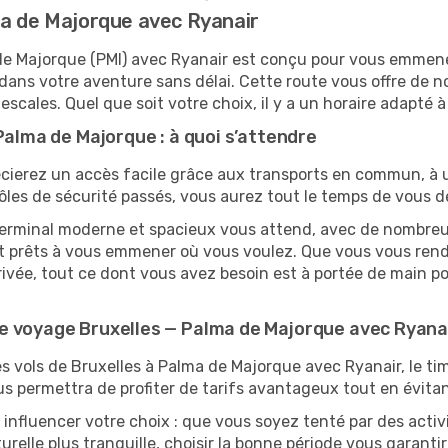
ma de Majorque avec Ryanair
a de Majorque (PMI) avec Ryanair est conçu pour vous emme
dans votre aventure sans délai. Cette route vous offre de 
 escales. Quel que soit votre choix, il y a un horaire adapté à
Palma de Majorque : à quoi s’attendre
cierez un accès facile grâce aux transports en commun, à un
ôles de sécurité passés, vous aurez tout le temps de vous d
 terminal moderne et spacieux vous attend, avec de nombreu
 sont prêts à vous emmener où vous voulez. Que vous vous ren
ivée, tout ce dont vous avez besoin est à portée de main p
e voyage Bruxelles — Palma de Majorque avec Ryana
es vols de Bruxelles à Palma de Majorque avec Ryanair, le timi
s permettra de profiter de tarifs avantageux tout en évitan
nfluencer votre choix : que vous soyez tenté par des activi
elle plus tranquille, choisir la bonne période vous garantir