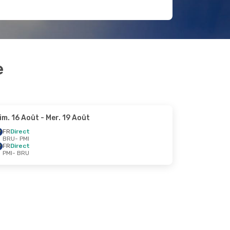
e
im. 16 Août
- Mer. 19 Août
FR
Direct
BRU
- PMI
FR
Direct
PMI
- BRU