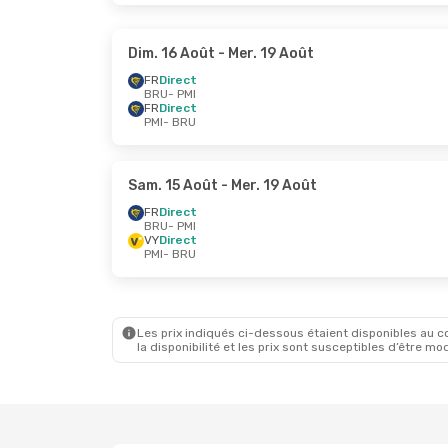
Dim. 16 Août
- Mer. 19 Août
FR
Direct
BRU
- PMI
FR
Direct
PMI
- BRU
Sam. 15 Août
- Mer. 19 Août
FR
Direct
BRU
- PMI
VY
Direct
PMI
- BRU
Les prix indiqués ci-dessous étaient disponibles au cou
la disponibilité et les prix sont susceptibles d’être mod