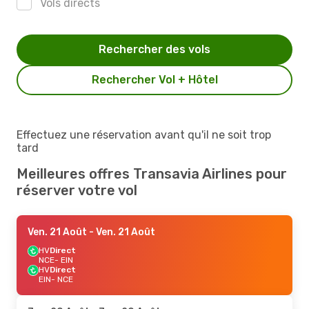
Vols directs
Rechercher des vols
Rechercher Vol + Hôtel
Effectuez une réservation avant qu'il ne soit trop
tard
Meilleures offres Transavia Airlines pour
réserver votre vol
Ven. 21 Août
- Ven. 21 Août
HV
Direct
NCE
- EIN
HV
Direct
EIN
- NCE