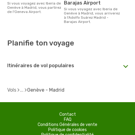
Barajas Airport
Si vous voyagez avec Iberia de
Genève à Madrid, vous partirez
Si vous voyagez avec Iberia de
de l'Geneva Airport.
Genève à Madrid, vous arriverez
à l'Adolfo Suárez Madrid -
Barajas Airport.
Planifie ton voyage
Itinéraires de vol populaires
Vols
Genève - Madrid
Contact
FAQ
Conditions Générales de vente
Politique de cookies
Politique de confidentialité