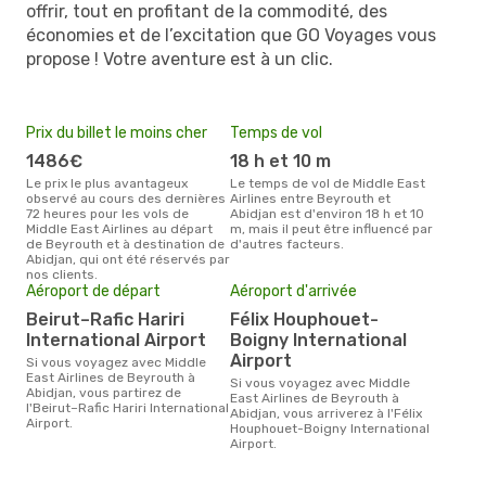
offrir, tout en profitant de la commodité, des
économies et de l’excitation que GO Voyages vous
propose ! Votre aventure est à un clic.
Prix du billet le moins cher
Temps de vol
1486€
18 h et 10 m
Le prix le plus avantageux
Le temps de vol de Middle East
observé au cours des dernières
Airlines entre Beyrouth et
72 heures pour les vols de
Abidjan est d'environ 18 h et 10
Middle East Airlines au départ
m, mais il peut être influencé par
de Beyrouth et à destination de
d'autres facteurs.
Abidjan, qui ont été réservés par
nos clients.
Aéroport de départ
Aéroport d'arrivée
Beirut–Rafic Hariri
Félix Houphouet-
International Airport
Boigny International
Airport
Si vous voyagez avec Middle
East Airlines de Beyrouth à
Si vous voyagez avec Middle
Abidjan, vous partirez de
East Airlines de Beyrouth à
l'Beirut–Rafic Hariri International
Abidjan, vous arriverez à l'Félix
Airport.
Houphouet-Boigny International
Airport.