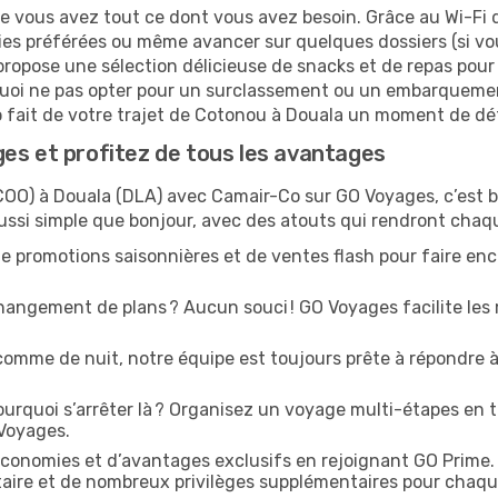
ue vous avez tout ce dont vous avez besoin. Grâce au Wi-Fi 
ies préférées ou même avancer sur quelques dossiers (si vou
ropose une sélection délicieuse de snacks et de repas pour s
uoi ne pas opter pour un surclassement ou un embarquement
o fait de votre trajet de Cotonou à Douala un moment de dét
es et profitez de tous les avantages
COO) à Douala (DLA) avec Camair-Co sur GO Voyages, c’est bi
ussi simple que bonjour, avec des atouts qui rendront chaq
e promotions saisonnières et de ventes flash pour faire enco
angement de plans ? Aucun souci ! GO Voyages facilite les 
comme de nuit, notre équipe est toujours prête à répondre à
urquoi s’arrêter là ? Organisez un voyage multi-étapes en t
 Voyages.
conomies et d’avantages exclusifs en rejoignant GO Prime.
ritaire et de nombreux privilèges supplémentaires pour chaq