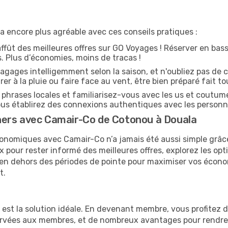
encore plus agréable avec ces conseils pratiques :
affût des meilleures offres sur GO Voyages ! Réserver en bass
es. Plus d’économies, moins de tracas !
agages intelligemment selon la saison, et n'oubliez pas de c
arer à la pluie ou faire face au vent, être bien préparé fait to
hrases locales et familiarisez-vous avec les us et coutum
s établirez des connexions authentiques avec les personn
hers avec Camair-Co de Cotonou à Douala
conomiques avec Camair-Co n’a jamais été aussi simple grâce
x pour rester informé des meilleures offres, explorez les op
er en dehors des périodes de pointe pour maximiser vos écon
t.
e est la solution idéale. En devenant membre, vous profitez
servées aux membres, et de nombreux avantages pour rendre