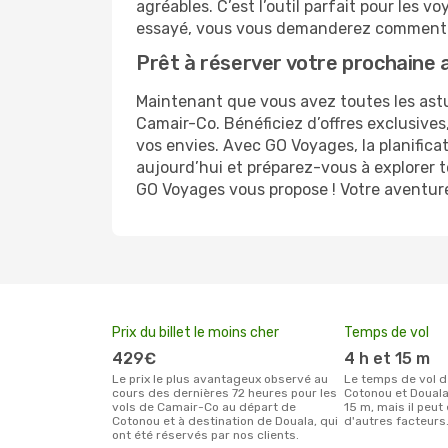
agréables. C’est l’outil parfait pour les
essayé, vous vous demanderez comment 
Prêt à réserver votre prochaine 
Maintenant que vous avez toutes les astu
Camair-Co. Bénéficiez d’offres exclusives
vos envies. Avec GO Voyages, la planifica
aujourd’hui et préparez-vous à explorer t
GO Voyages vous propose ! Votre aventure 
Prix du billet le moins cher
Temps de vol
429€
4 h et 15 m
Le prix le plus avantageux observé au
Le temps de vol de Camair-Co entre
cours des dernières 72 heures pour les
Cotonou et Douala
vols de Camair-Co au départ de
15 m, mais il peut
Cotonou et à destination de Douala, qui
d'autres facteurs
ont été réservés par nos clients.