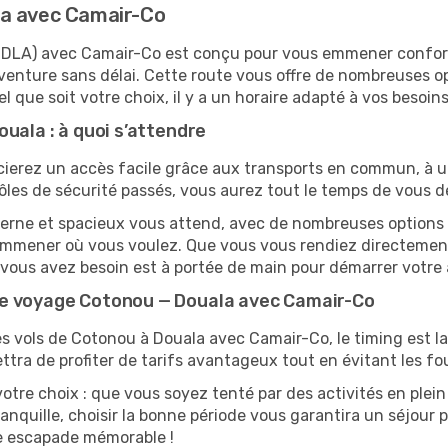
la avec Camair-Co
 (DLA) avec Camair-Co est conçu pour vous emmener confor
enture sans délai. Cette route vous offre de nombreuses op
el que soit votre choix, il y a un horaire adapté à vos besoins
uala : à quoi s’attendre
ierez un accès facile grâce aux transports en commun, à une
ôles de sécurité passés, vous aurez tout le temps de vous d
erne et spacieux vous attend, avec de nombreuses options de
s emmener où vous voulez. Que vous vous rendiez directeme
t vous avez besoin est à portée de main pour démarrer votre 
re voyage Cotonou — Douala avec Camair-Co
es vols de Cotonou à Douala avec Camair-Co, le timing est la 
tra de profiter de tarifs avantageux tout en évitant les fou
otre choix : que vous soyez tenté par des activités en plein
anquille, choisir la bonne période vous garantira un séjour p
ne escapade mémorable !