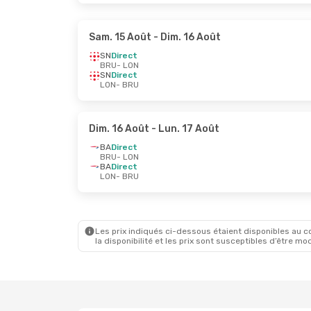
Sam. 15 Août
- Dim. 16 Août
SN
Direct
BRU
- LON
SN
Direct
LON
- BRU
Dim. 16 Août
- Lun. 17 Août
BA
Direct
BRU
- LON
BA
Direct
LON
- BRU
Les prix indiqués ci-dessous étaient disponibles au cou
la disponibilité et les prix sont susceptibles d’être mod