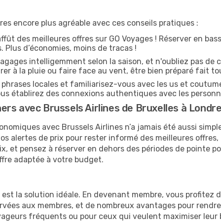
es encore plus agréable avec ces conseils pratiques :
affût des meilleures offres sur GO Voyages ! Réserver en bass
es. Plus d’économies, moins de tracas !
agages intelligemment selon la saison, et n'oubliez pas de c
arer à la pluie ou faire face au vent, être bien préparé fait to
hrases locales et familiarisez-vous avec les us et coutum
s établirez des connexions authentiques avec les personn
rs avec Brussels Airlines de Bruxelles à Londr
onomiques avec Brussels Airlines n’a jamais été aussi simple
s alertes de prix pour rester informé des meilleures offres,
prix, et pensez à réserver en dehors des périodes de pointe
ffre adaptée à votre budget.
e est la solution idéale. En devenant membre, vous profitez
servées aux membres, et de nombreux avantages pour rendre
 voyageurs fréquents ou pour ceux qui veulent maximiser leu