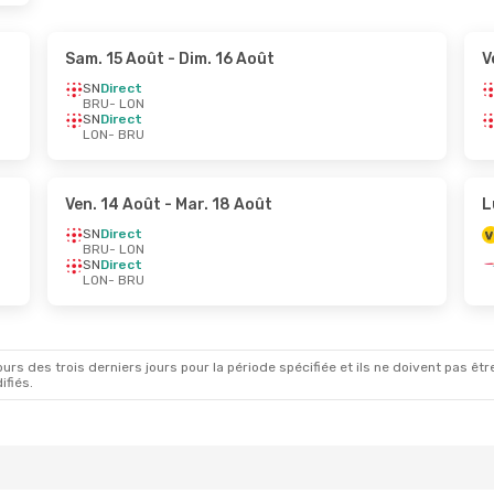
Sam. 15 Août
- Dim. 16 Août
V
SN
Direct
BRU
- LON
SN
Direct
LON
- BRU
Ven. 14 Août
- Mar. 18 Août
L
SN
Direct
BRU
- LON
SN
Direct
LON
- BRU
rs des trois derniers jours pour la période spécifiée et ils ne doivent pas être
ifiés.