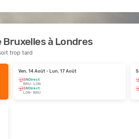
e Bruxelles à Londres
soit trop tard
Ven. 14 Août
- Lun. 17 Août
S
SN
Direct
BRU
- LON
SN
Direct
LON
- BRU