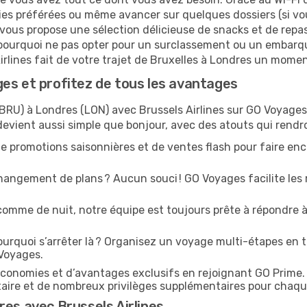
ies préférées ou même avancer sur quelques dossiers (si vou
 vous propose une sélection délicieuse de snacks et de repas 
 pourquoi ne pas opter pour un surclassement ou un embarqu
Airlines fait de votre trajet de Bruxelles à Londres un mome
es et profitez de tous les avantages
BRU) à Londres (LON) avec Brussels Airlines sur GO Voyages, 
devient aussi simple que bonjour, avec des atouts qui rendr
e promotions saisonnières et de ventes flash pour faire enco
angement de plans ? Aucun souci ! GO Voyages facilite les 
comme de nuit, notre équipe est toujours prête à répondre à
urquoi s’arrêter là ? Organisez un voyage multi-étapes en t
 Voyages.
conomies et d’avantages exclusifs en rejoignant GO Prime.
ritaire et de nombreux privilèges supplémentaires pour chaq
res avec Brussels Airlines