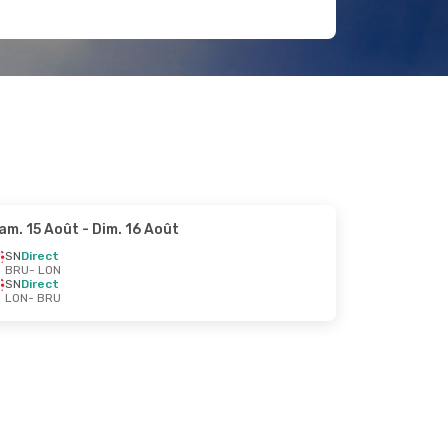
am. 15 Août
- Dim. 16 Août
SN
Direct
BRU
- LON
SN
Direct
LON
- BRU