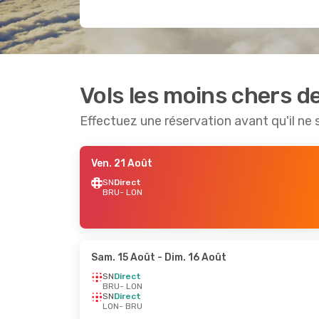
Vols les moins chers d
Effectuez une réservation avant qu'il ne 
Ven. 21 Août
SN
Direct
BRU
- LON
Sam. 15 Août
- Dim. 16 Août
SN
Direct
BRU
- LON
SN
Direct
LON
- BRU