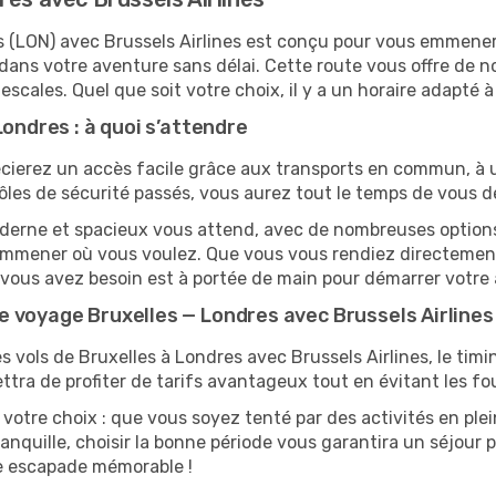
es (LON) avec Brussels Airlines est conçu pour vous emmen
dans votre aventure sans délai. Cette route vous offre de 
 escales. Quel que soit votre choix, il y a un horaire adapté à
Londres : à quoi s’attendre
cierez un accès facile grâce aux transports en commun, à un
ôles de sécurité passés, vous aurez tout le temps de vous d
derne et spacieux vous attend, avec de nombreuses options d
s emmener où vous voulez. Que vous vous rendiez directeme
t vous avez besoin est à portée de main pour démarrer votre 
 voyage Bruxelles — Londres avec Brussels Airlines
s vols de Bruxelles à Londres avec Brussels Airlines, le timin
tra de profiter de tarifs avantageux tout en évitant les fou
votre choix : que vous soyez tenté par des activités en ple
anquille, choisir la bonne période vous garantira un séjour p
ne escapade mémorable !