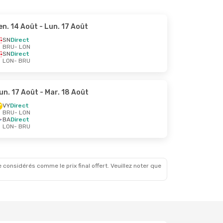
en. 14 Août
- Lun. 17 Août
SN
Direct
BRU
- LON
SN
Direct
LON
- BRU
un. 17 Août
- Mar. 18 Août
VY
Direct
BRU
- LON
BA
Direct
LON
- BRU
 considérés comme le prix final offert. Veuillez noter que