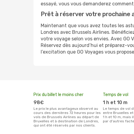
essayé, vous vous demanderez comment 
Prêt à réserver votre prochaine 
Maintenant que vous avez toutes les astuc
Londres avec Brussels Airlines. Bénéficie
votre voyage selon vos envies. Avec GO Vo
Réservez dès aujourd’hui et préparez-vous
l’excitation que GO Voyages vous propose 
Prix du billet le moins cher
Temps de vol
98€
1 h et 10 m
Le prix le plus avantageux observé au
Le temps de vol de Brussels Airlines
cours des dernières 72 heures pour les
entre Bruxelles e
vols de Brussels Airlines au départ de
1 h et 10 m, mais i
Bruxelles et à destination de Londres,
par d'autres facte
qui ont été réservés par nos clients.