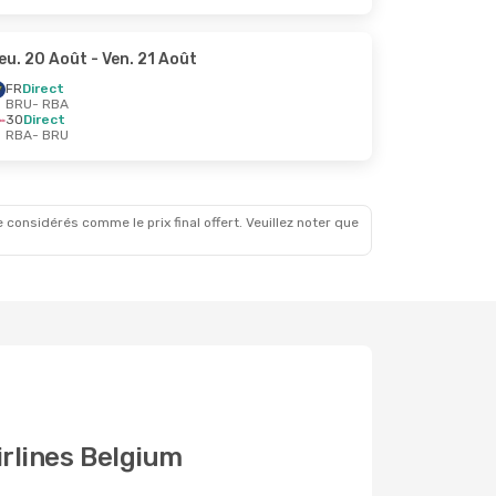
eu. 20 Août
- Ven. 21 Août
FR
Direct
BRU
- RBA
3O
Direct
RBA
- BRU
 considérés comme le prix final offert. Veuillez noter que
irlines Belgium