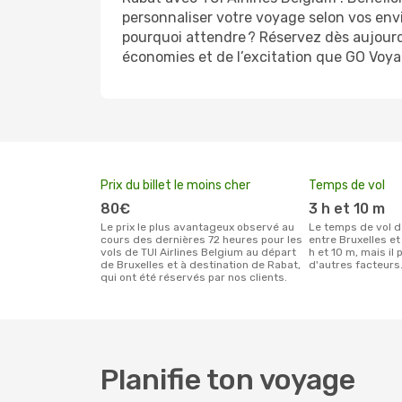
personnaliser votre voyage selon vos envi
pourquoi attendre ? Réservez dès aujourd’
économies et de l’excitation que GO Voyag
Prix du billet le moins cher
Temps de vol
80€
3 h et 10 m
Le prix le plus avantageux observé au
Le temps de vol de TUI Airlines Belgium
cours des dernières 72 heures pour les
entre Bruxelles et
vols de TUI Airlines Belgium au départ
h et 10 m, mais il 
de Bruxelles et à destination de Rabat,
d'autres facteurs
qui ont été réservés par nos clients.
Planifie ton voyage