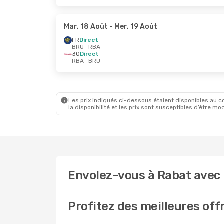
Mar. 18 Août
- Mer. 19 Août
FR
Direct
BRU
- RBA
3O
Direct
RBA
- BRU
Les prix indiqués ci-dessous étaient disponibles au cou
la disponibilité et les prix sont susceptibles d’être mod
Envolez-vous à Rabat avec T
Profitez des meilleures off