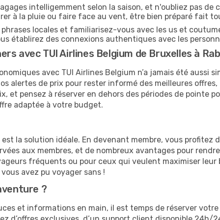
agages intelligemment selon la saison, et n'oubliez pas de c
arer à la pluie ou faire face au vent, être bien préparé fait to
hrases locales et familiarisez-vous avec les us et coutum
s établirez des connexions authentiques avec les personn
rs avec TUI Airlines Belgium de Bruxelles à Ra
onomiques avec TUI Airlines Belgium n’a jamais été aussi si
s alertes de prix pour rester informé des meilleures offres,
prix, et pensez à réserver en dehors des périodes de pointe
ffre adaptée à votre budget.
e est la solution idéale. En devenant membre, vous profitez
servées aux membres, et de nombreux avantages pour rendre
 voyageurs fréquents ou pour ceux qui veulent maximiser leu
vous avez pu voyager sans !
aventure ?
es et informations en main, il est temps de réserver votre 
iez d’offres exclusives, d’un support client disponible 24h/