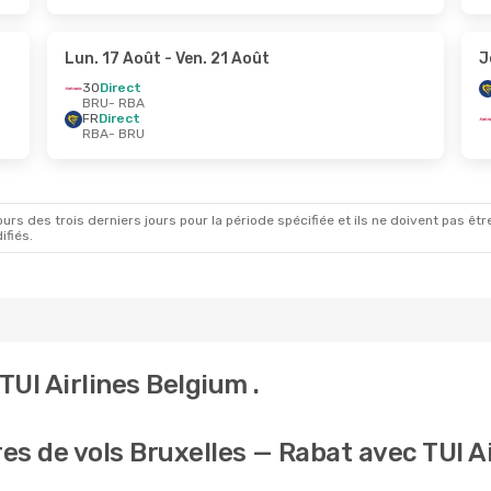
Lun. 17 Août
- Ven. 21 Août
J
3O
Direct
BRU
- RBA
FR
Direct
RBA
- BRU
rs des trois derniers jours pour la période spécifiée et ils ne doivent pas être
ifiés.
UI Airlines Belgium .
res de vols Bruxelles — Rabat avec TUI A