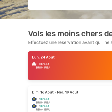
Vols les moins chers d
Effectuez une réservation avant qu'il ne 
Lun. 24 Août
TB
Direct
BRU
- RBA
Dim. 16 Août
- Mer. 19 Août
FR
Direct
BRU
- RBA
FR
Direct
RBA
- BRU