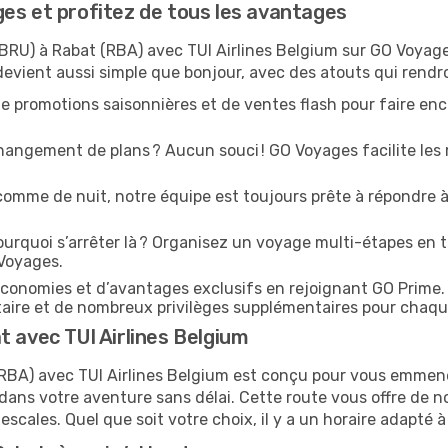
es et profitez de tous les avantages
BRU) à Rabat (RBA) avec TUI Airlines Belgium sur GO Voyages,
devient aussi simple que bonjour, avec des atouts qui rendr
e promotions saisonnières et de ventes flash pour faire enco
angement de plans ? Aucun souci ! GO Voyages facilite les 
comme de nuit, notre équipe est toujours prête à répondre à
urquoi s’arrêter là ? Organisez un voyage multi-étapes en t
 Voyages.
conomies et d’avantages exclusifs en rejoignant GO Prime.
ritaire et de nombreux privilèges supplémentaires pour chaq
t avec TUI Airlines Belgium
t (RBA) avec TUI Airlines Belgium est conçu pour vous emme
dans votre aventure sans délai. Cette route vous offre de 
 escales. Quel que soit votre choix, il y a un horaire adapté à