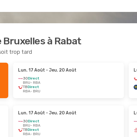
e Bruxelles à Rabat
soit trop tard
Lun. 17 Août
- Jeu. 20 Août
L
3O
Direct
BRU
- RBA
TB
Direct
RBA
- BRU
Lun. 17 Août
- Jeu. 20 Août
L
3O
Direct
BRU
- RBA
TB
Direct
RBA
- BRU