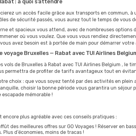
Rabat : à quoi s’attendre
cierez un accès facile grâce aux transports en commun, à un
ôles de sécurité passés, vous aurez tout le temps de vous d
rne et spacieux vous attend, avec de nombreuses options de 
s emmener où vous voulez. Que vous vous rendiez directeme
t vous avez besoin est à portée de main pour démarrer votre 
 voyage Bruxelles — Rabat avec TUI Airlines Belgiu
s vols de Bruxelles à Rabat avec TUI Airlines Belgium , le tim
s permettra de profiter de tarifs avantageux tout en évitan
tre choix : que vous soyez tenté par des activités en plein 
anquille, choisir la bonne période vous garantira un séjour p
ne escapade mémorable !
 encore plus agréable avec ces conseils pratiques :
affût des meilleures offres sur GO Voyages ! Réserver en bass
es. Plus d’économies, moins de tracas !