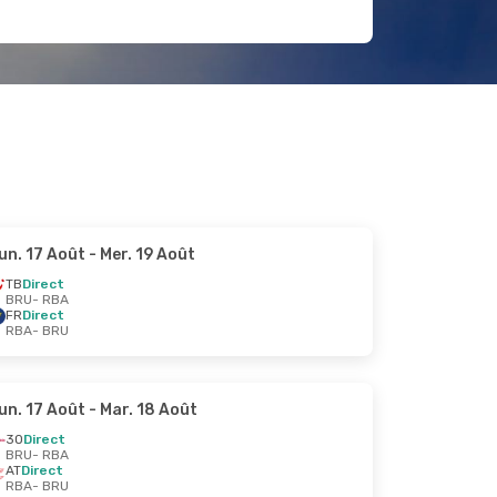
un. 17 Août
- Mer. 19 Août
TB
Direct
BRU
- RBA
FR
Direct
RBA
- BRU
un. 17 Août
- Mar. 18 Août
3O
Direct
BRU
- RBA
AT
Direct
RBA
- BRU