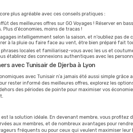
ore plus agréable avec ces conseils pratiques :
affût des meilleures offres sur GO Voyages ! Réserver en bass
es. Plus d’économies, moins de tracas !
agages intelligemment selon la saison, et n'oubliez pas de c
arer à la pluie ou faire face au vent, être bien préparé fait to
hrases locales et familiarisez-vous avec les us et coutum
s établirez des connexions authentiques avec les personn
rs avec Tunisair de Djerba à Lyon
onomiques avec Tunisair n’a jamais été aussi simple grâce a
our rester informé des meilleures offres, explorez les option
en dehors des périodes de pointe pour maximiser vos économi
t.
e est la solution idéale. En devenant membre, vous profitez
servées aux membres, et de nombreux avantages pour rendre
 voyageurs fréquents ou pour ceux qui veulent maximiser leu