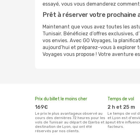
essayé, vous vous demanderez comment 
Prêt à réserver votre prochaine 
Maintenant que vous avez toutes les astuc
Tunisair. Bénéficiez d’offres exclusives,
vos envies. Avec GO Voyages, la planifica
aujourd’hui et préparez-vous à explorer t
Voyages vous propose ! Votre aventure est
Prix du billet le moins cher
Temps de vol
169€
2 h et 25 m
Le prix le plus avantageux observé au
Le temps de vol de Tunisair entre Djerba
cours des dernières 72 heures pour les
et Lyon est d'envi
vols de Tunisair au départ de Djerba et à
peut être influenc
destination de Lyon, qui ont été
facteurs.
réservés par nos clients.