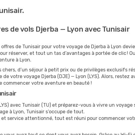
nisair.
res de vols Djerba — Lyon avec Tunisair
offres de Tunisair pour votre voyage de Djerba à Lyon devie
ur réserver, et tout un tas d’avantages à portée de clic ! Oub
enture à Lyon.
 chers, d’un séjour à petit prix ou de privilèges exclusifs
de votre voyage Djerba (DJE) — Lyon (LYS). Alors, restez 
de commencer votre aventure en beauté !
nisair
YS) avec Tunisair (TU) et préparez-vous à vivre un voyage s
sage à Lyon, Tunisair s’occupe de tout.
 et service attentionné, tout est réuni pour commencer vot
ue vous avez tout ce dont vous avez besoin. Grâce au Wi-Fi 