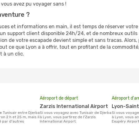
vous avez pu voyager sans !
aventure ?
es et informations en main, il est temps de réserver votre 
 d’un support client disponible 24h/24, et de nombreux outil
tion de votre escapade devient simple et sans tracas. Alors
out ce que Lyon a à offrir, tout en profitant de la commodit
 à un clic.
Aéroport de départ
Aéroport d'ar
Zarzis International Airport
Lyon-Sain
Si vous voyagez avec Tunisair de Djerba
Si vous voyagez avec Tunisair de Djerba
ron 2 h et 25 m, mais il
à Lyon, vous partirez de l'Zarzis
à Lyon, vous ar
é par d'autres
International Airport.
Exupéry Airport