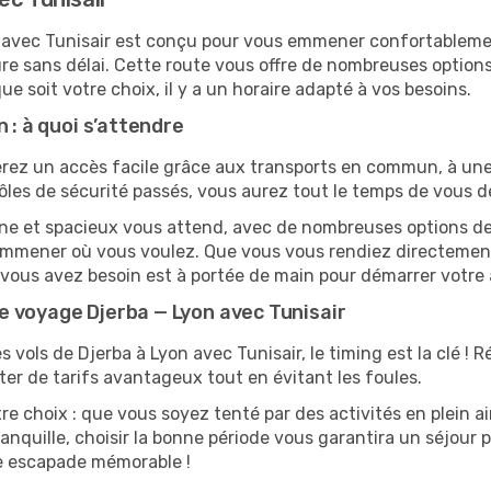
S) avec Tunisair est conçu pour vous emmener confortableme
e sans délai. Cette route vous offre de nombreuses options
que soit votre choix, il y a un horaire adapté à vos besoins.
 : à quoi s’attendre
rez un accès facile grâce aux transports en commun, à une s
ôles de sécurité passés, vous aurez tout le temps de vous d
ne et spacieux vous attend, avec de nombreuses options de tr
s emmener où vous voulez. Que vous vous rendiez directeme
t vous avez besoin est à portée de main pour démarrer votre 
e voyage Djerba — Lyon avec Tunisair
s vols de Djerba à Lyon avec Tunisair, le timing est la clé ! 
ter de tarifs avantageux tout en évitant les foules.
re choix : que vous soyez tenté par des activités en plein a
anquille, choisir la bonne période vous garantira un séjour p
ne escapade mémorable !