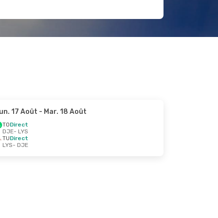
un. 17 Août
- Mar. 18 Août
TO
Direct
DJE
- LYS
TU
Direct
LYS
- DJE