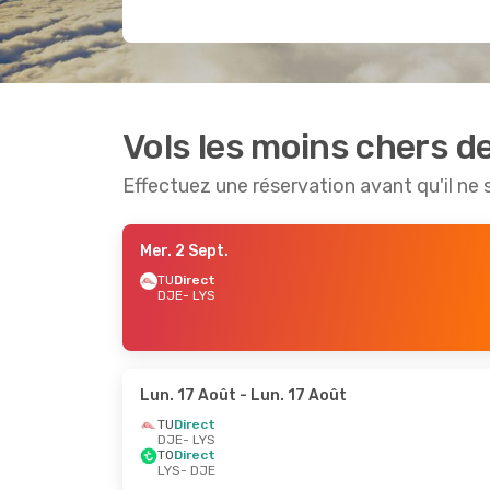
Vols les moins chers d
Effectuez une réservation avant qu'il ne 
Mer. 2 Sept.
TU
Direct
DJE
- LYS
Lun. 17 Août
- Lun. 17 Août
TU
Direct
DJE
- LYS
TO
Direct
LYS
- DJE