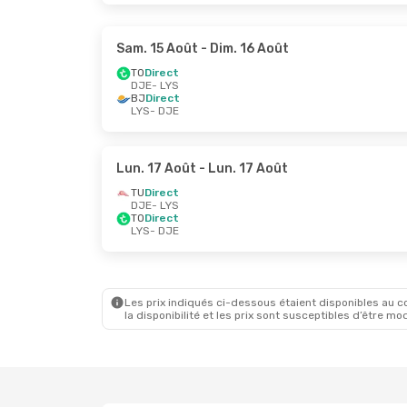
Sam. 15 Août
- Dim. 16 Août
TO
Direct
DJE
- LYS
BJ
Direct
LYS
- DJE
Lun. 17 Août
- Lun. 17 Août
TU
Direct
DJE
- LYS
TO
Direct
LYS
- DJE
Les prix indiqués ci-dessous étaient disponibles au cou
la disponibilité et les prix sont susceptibles d’être mod