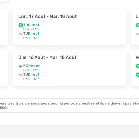
Lun. 17 Août
- Mar. 18 Août
L
TO
Direct
DJE
- LYS
TU
Direct
LYS
- DJE
Dim. 16 Août
- Mar. 18 Août
V
BJ
Direct
DJE
- LYS
TU
Direct
LYS
- DJE
rs des trois derniers jours pour la période spécifiée et ils ne doivent pas être
ifiés.