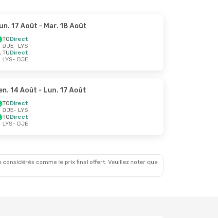
un. 17 Août
- Mar. 18 Août
TO
Direct
DJE
- LYS
TU
Direct
LYS
- DJE
en. 14 Août
- Lun. 17 Août
TO
Direct
DJE
- LYS
TO
Direct
LYS
- DJE
 considérés comme le prix final offert. Veuillez noter que