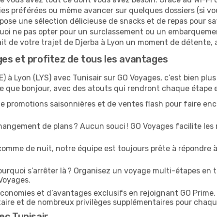
ies préférées ou même avancer sur quelques dossiers (si vou
pose une sélection délicieuse de snacks et de repas pour sat
uoi ne pas opter pour un surclassement ou un embarquement
fait de votre trajet de Djerba à Lyon un moment de détente, 
es et profitez de tous les avantages
E) à Lyon (LYS) avec Tunisair sur GO Voyages, c’est bien plus
le que bonjour, avec des atouts qui rendront chaque étape e
e promotions saisonnières et de ventes flash pour faire enco
angement de plans ? Aucun souci ! GO Voyages facilite les 
comme de nuit, notre équipe est toujours prête à répondre à
urquoi s’arrêter là ? Organisez un voyage multi-étapes en t
 Voyages.
conomies et d’avantages exclusifs en rejoignant GO Prime.
ritaire et de nombreux privilèges supplémentaires pour chaq
ec Tunisair