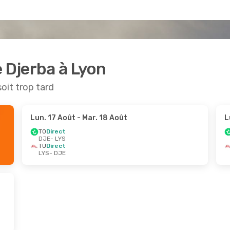
e Djerba à Lyon
soit trop tard
Lun. 17 Août
- Mar. 18 Août
L
TO
Direct
DJE
- LYS
TU
Direct
LYS
- DJE