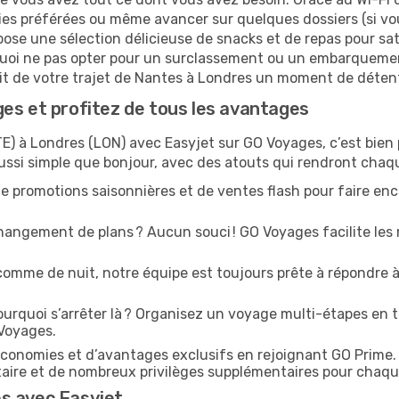
ies préférées ou même avancer sur quelques dossiers (si vou
pose une sélection délicieuse de snacks et de repas pour sati
uoi ne pas opter pour un surclassement ou un embarquement
ait de votre trajet de Nantes à Londres un moment de détent
es et profitez de tous les avantages
E) à Londres (LON) avec Easyjet sur GO Voyages, c’est bien 
ussi simple que bonjour, avec des atouts qui rendront chaq
e promotions saisonnières et de ventes flash pour faire enco
angement de plans ? Aucun souci ! GO Voyages facilite les 
comme de nuit, notre équipe est toujours prête à répondre à
urquoi s’arrêter là ? Organisez un voyage multi-étapes en t
 Voyages.
conomies et d’avantages exclusifs en rejoignant GO Prime.
ritaire et de nombreux privilèges supplémentaires pour chaq
s avec Easyjet