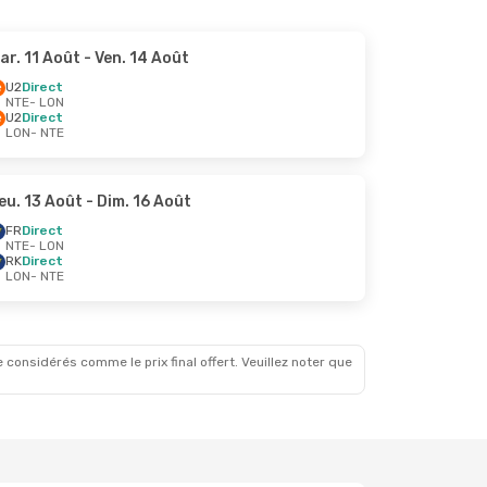
ar. 11 Août
- Ven. 14 Août
U2
Direct
NTE
- LON
U2
Direct
LON
- NTE
eu. 13 Août
- Dim. 16 Août
FR
Direct
NTE
- LON
RK
Direct
LON
- NTE
 considérés comme le prix final offert. Veuillez noter que