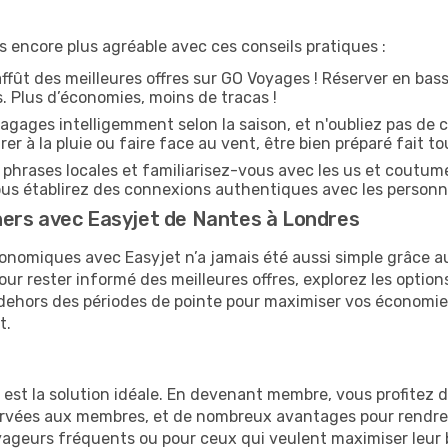
encore plus agréable avec ces conseils pratiques :
affût des meilleures offres sur GO Voyages ! Réserver en bass
es. Plus d’économies, moins de tracas !
agages intelligemment selon la saison, et n'oubliez pas de c
arer à la pluie ou faire face au vent, être bien préparé fait to
hrases locales et familiarisez-vous avec les us et coutum
s établirez des connexions authentiques avec les personn
ers avec Easyjet de Nantes à Londres
onomiques avec Easyjet n’a jamais été aussi simple grâce au
our rester informé des meilleures offres, explorez les option
en dehors des périodes de pointe pour maximiser vos économi
t.
e est la solution idéale. En devenant membre, vous profitez
servées aux membres, et de nombreux avantages pour rendre
 voyageurs fréquents ou pour ceux qui veulent maximiser leu