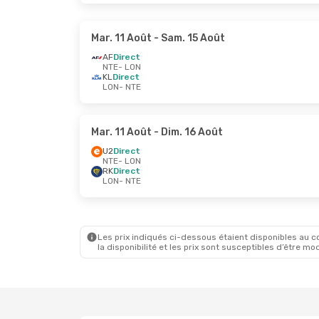
Mar. 11 Août
- Sam. 15 Août
AF
Direct
NTE
- LON
KL
Direct
LON
- NTE
Mar. 11 Août
- Dim. 16 Août
U2
Direct
NTE
- LON
RK
Direct
LON
- NTE
Les prix indiqués ci-dessous étaient disponibles au cou
la disponibilité et les prix sont susceptibles d’être mod