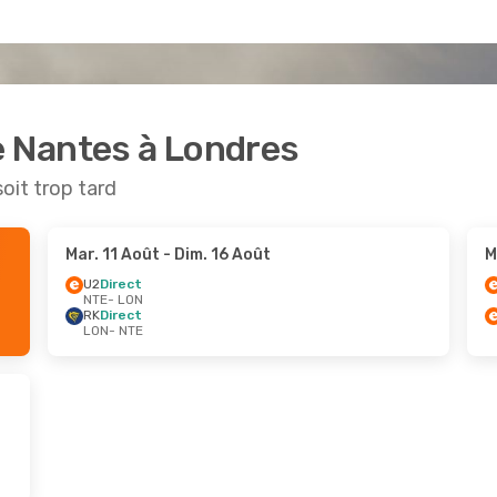
e Nantes à Londres
soit trop tard
Mar. 11 Août
- Dim. 16 Août
M
U2
Direct
NTE
- LON
RK
Direct
LON
- NTE