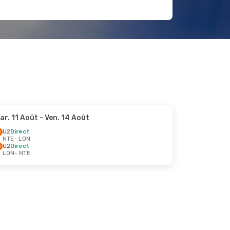
ar. 11 Août
- Ven. 14 Août
U2
Direct
NTE
- LON
U2
Direct
LON
- NTE