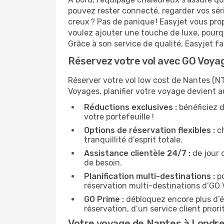
pouvez rester connecté, regarder vos sér
creux ? Pas de panique ! Easyjet vous pro
voulez ajouter une touche de luxe, pourq
Grâce à son service de qualité, Easyjet f
Réservez votre vol avec GO Voyag
Réserver votre vol low cost de Nantes (NT
Voyages, planifier votre voyage devient a
Réductions exclusives :
bénéficiez d
votre portefeuille !
Options de réservation flexibles :
ch
tranquillité d'esprit totale.
Assistance clientèle 24/7 :
de jour 
de besoin.
Planification multi-destinations :
po
réservation multi-destinations d’GO
GO Prime :
débloquez encore plus d’é
réservation, d’un service client prio
Votre voyage de Nantes à Londre