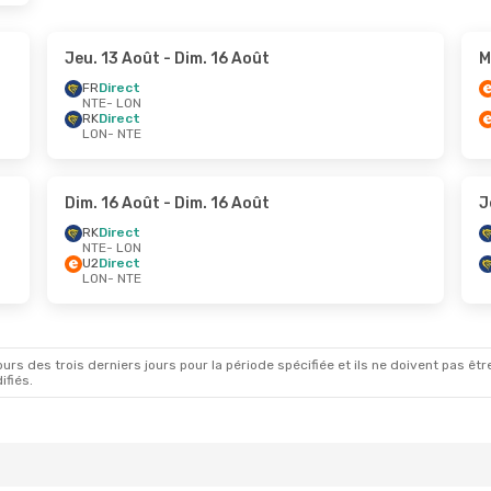
Jeu. 13 Août
- Dim. 16 Août
M
FR
Direct
NTE
- LON
RK
Direct
LON
- NTE
Dim. 16 Août
- Dim. 16 Août
J
RK
Direct
NTE
- LON
U2
Direct
LON
- NTE
rs des trois derniers jours pour la période spécifiée et ils ne doivent pas être
ifiés.