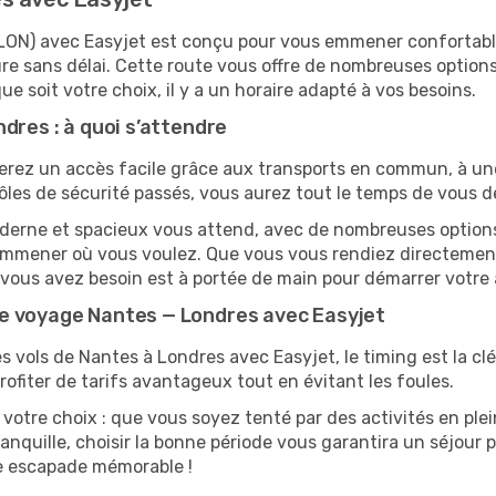
 (LON) avec Easyjet est conçu pour vous emmener confortab
e sans délai. Cette route vous offre de nombreuses options
que soit votre choix, il y a un horaire adapté à vos besoins.
dres : à quoi s’attendre
rez un accès facile grâce aux transports en commun, à une 
ôles de sécurité passés, vous aurez tout le temps de vous d
derne et spacieux vous attend, avec de nombreuses options d
s emmener où vous voulez. Que vous vous rendiez directeme
t vous avez besoin est à portée de main pour démarrer votre 
e voyage Nantes — Londres avec Easyjet
es vols de Nantes à Londres avec Easyjet, le timing est la cl
rofiter de tarifs avantageux tout en évitant les foules.
votre choix : que vous soyez tenté par des activités en ple
anquille, choisir la bonne période vous garantira un séjour p
ne escapade mémorable !