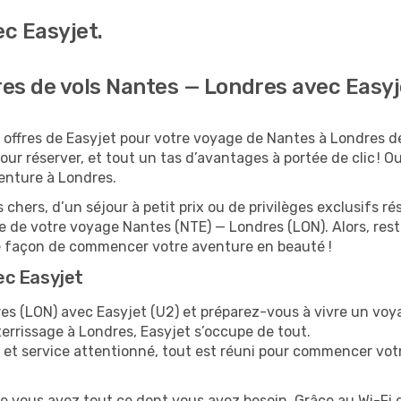
c Easyjet.
res de vols Nantes — Londres avec Easyj
 offres de Easyjet pour votre voyage de Nantes à Londres de
ur réserver, et tout un tas d’avantages à portée de clic ! Oub
venture à Londres.
 chers, d’un séjour à petit prix ou de privilèges exclusifs
 de votre voyage Nantes (NTE) — Londres (LON). Alors, res
re façon de commencer votre aventure en beauté !
ec Easyjet
s (LON) avec Easyjet (U2) et préparez-vous à vivre un voya
tterrissage à Londres, Easyjet s’occupe de tout.
 et service attentionné, tout est réuni pour commencer vot
ue vous avez tout ce dont vous avez besoin. Grâce au Wi-Fi 