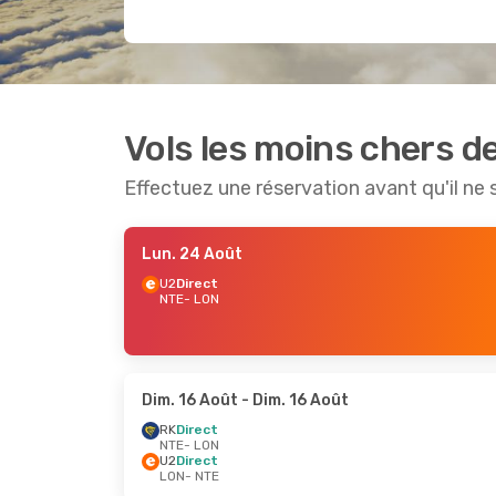
Vols les moins chers d
Effectuez une réservation avant qu'il ne 
Lun. 24 Août
U2
Direct
NTE
- LON
Dim. 16 Août
- Dim. 16 Août
RK
Direct
NTE
- LON
U2
Direct
LON
- NTE