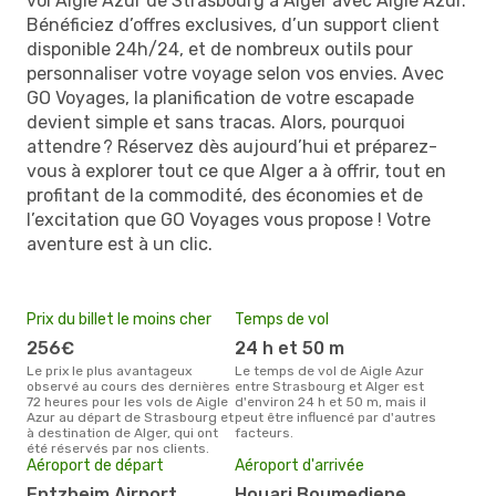
vol Aigle Azur de Strasbourg à Alger avec Aigle Azur.
Bénéficiez d’offres exclusives, d’un support client
disponible 24h/24, et de nombreux outils pour
personnaliser votre voyage selon vos envies. Avec
GO Voyages, la planification de votre escapade
devient simple et sans tracas. Alors, pourquoi
attendre ? Réservez dès aujourd’hui et préparez-
vous à explorer tout ce que Alger a à offrir, tout en
profitant de la commodité, des économies et de
l’excitation que GO Voyages vous propose ! Votre
aventure est à un clic.
Prix du billet le moins cher
Temps de vol
256€
24 h et 50 m
Le prix le plus avantageux
Le temps de vol de Aigle Azur
observé au cours des dernières
entre Strasbourg et Alger est
72 heures pour les vols de Aigle
d'environ 24 h et 50 m, mais il
Azur au départ de Strasbourg et
peut être influencé par d'autres
à destination de Alger, qui ont
facteurs.
été réservés par nos clients.
Aéroport de départ
Aéroport d'arrivée
Entzheim Airport
Houari Boumediene