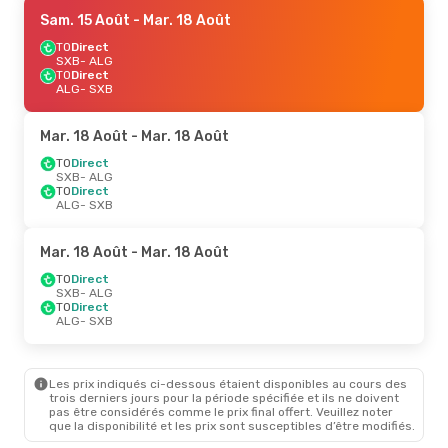
Sam. 15 Août
- Mar. 18 Août
TO
Direct
SXB
- ALG
TO
Direct
ALG
- SXB
Mar. 18 Août
- Mar. 18 Août
TO
Direct
SXB
- ALG
TO
Direct
ALG
- SXB
Mar. 18 Août
- Mar. 18 Août
TO
Direct
SXB
- ALG
TO
Direct
ALG
- SXB
Les prix indiqués ci-dessous étaient disponibles au cours des
trois derniers jours pour la période spécifiée et ils ne doivent
pas être considérés comme le prix final offert. Veuillez noter
que la disponibilité et les prix sont susceptibles d’être modifiés.