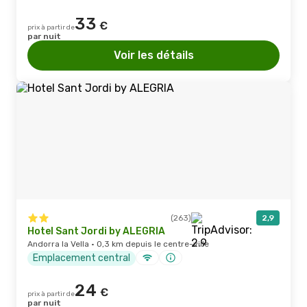
33
€
prix à partir de
par nuit
Voir les détails
(263)
2,9
Hotel Sant Jordi by ALEGRIA
Andorra la Vella · 0,3 km depuis le centre-ville
Emplacement central
24
€
prix à partir de
par nuit