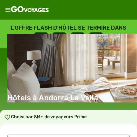
L'OFFRE FLASH D'HÔTEL SE TERMINE DANS
--
:
--
:
--
:
--
JOURS
HEURES
MINUTES
SECONDES
Hôtels à Andorra La Vella
Choisi par 8M+ de voyageurs Prime