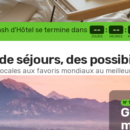
lash d'Hôtel se termine dans
--
:
--
:
JOURS
HEURES
M
de séjours, des possibi
locales aux favoris mondiaux au meilleur
Nº 
G
m