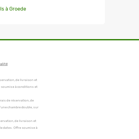
ls à Groede
alité
servation, de livraison et
e soumise à conditions et
frais de réservation, de
 d'une chambre double, sur
servation, de livraison et
de dates. Offre soumise à