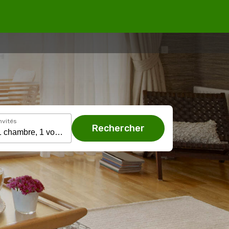
nvités
Rechercher