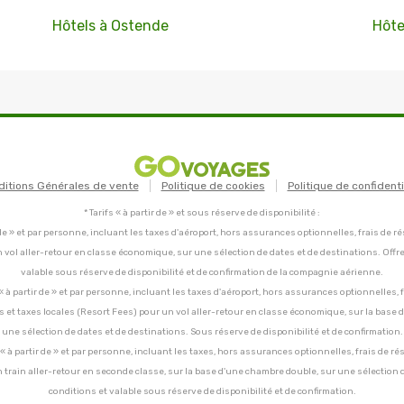
Hôtels à Ostende
Hôte
ditions Générales de vente
Politique de cookies
Politique de confidenti
* Tarifs « à partir de » et sous réserve de disponibilité :
tir de » et par personne, incluant les taxes d'aéroport, hors assurances optionnelles, frais de ré
un vol aller-retour en classe économique, sur une sélection de dates et de destinations. Offr
valable sous réserve de disponibilité et de confirmation de la compagnie aérienne.
C, « à partir de » et par personne, incluant les taxes d'aéroport, hors assurances optionnelles, 
ces et taxes locales (Resort Fees) pour un vol aller-retour en classe économique, sur la base
une sélection de dates et de destinations. Sous réserve de disponibilité et de confirmation.
C, « à partir de » et par personne, incluant les taxes, hors assurances optionnelles, frais de ré
un train aller-retour en seconde classe, sur la base d'une chambre double, sur une sélection 
conditions et valable sous réserve de disponibilité et de confirmation.