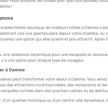
aissez-nous simplifier les choses pour que vous puissiez vous
Damme !
 Damme
orables hôtels-boutique, les meilleurs hôtels à Damme s’ad
e, admirant une vue spectaculaire depuis votre chambre, ou
uverez une option qui allie qualité et prix attractif. Après
es, une ambiance romantique pour une escapade en amoureux
 y a une option pour chaque type de voyageur.
rner à Damme
s valises peut transformer votre séjour à Damme. Vous aime
pas des attractions incontournables, des restaurants et de 
s tranquilles nichées dans des quartiers calmes ou les alen
r, d’un quartier historique ou d’un centre-ville dynamique,