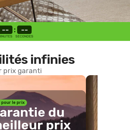
--
:
--
INUTES
SECONDES
lités infinies
 prix garanti
1 pour le prix
arantie du
eilleur prix