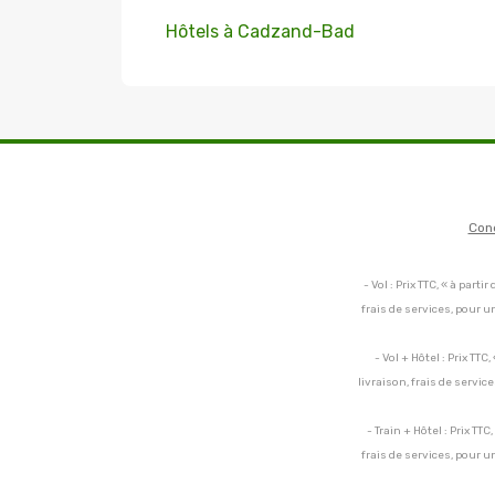
Hôtels à Cadzand-Bad
Con
- Vol : Prix TTC, « à par
frais de services, pour 
- Vol + Hôtel : Prix TT
livraison, frais de servi
- Train + Hôtel : Prix TT
frais de services, pour 