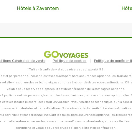
Hôtels à Zaventem
Hôte
ditions Générales de vente
Politique de cookies
Politique de confidenti
* Tarifs « à partir de » et sous réserve de disponibilité :
tir de » et par personne, incluant les taxes d'aéroport, hors assurances optionnelles, frais de ré
un vol aller-retour en classe économique, sur une sélection de dates et de destinations. Offr
valable sous réserve de disponibilité et de confirmation de la compagnie aérienne.
C, « à partir de » et par personne, incluant les taxes d'aéroport, hors assurances optionnelles, 
ces et taxes locales (Resort Fees) pour un vol aller-retour en classe économique, sur la base
une sélection de dates et de destinations. Sous réserve de disponibilité et de confirmation.
C, « à partir de » et par personne, incluant les taxes, hors assurances optionnelles, frais de ré
un train aller-retour en seconde classe, sur la base d'une chambre double, sur une sélection 
conditions et valable sous réserve de disponibilité et de confirmation.