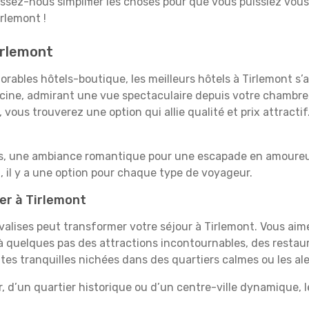
aissez-nous simplifier les choses pour que vous puissiez vous
rlemont !
irlemont
rables hôtels-boutique, les meilleurs hôtels à Tirlemont s’
iscine, admirant une vue spectaculaire depuis votre chambr
vous trouverez une option qui allie qualité et prix attracti
es, une ambiance romantique pour une escapade en amoureux
 il y a une option pour chaque type de voyageur.
er à Tirlemont
 valises peut transformer votre séjour à Tirlemont. Vous aim
 quelques pas des attractions incontournables, des restaur
aites tranquilles nichées dans des quartiers calmes ou les a
, d’un quartier historique ou d’un centre-ville dynamique, 