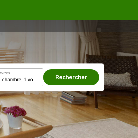
nvités
Rechercher