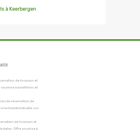
ls à Keerbergen
alité
servation, de livraison et
e soumise à conditions et
frais de réservation, de
 d'une chambre double, sur
servation, de livraison et
de dates. Offre soumise à