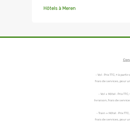
Hôtels à Meren
Con
- Vol : Prix TTC, « à par
frais de services, pour 
- Vol + Hôtel : Prix TT
livraison, frais de servi
- Train + Hôtel : Prix TT
frais de services, pour 