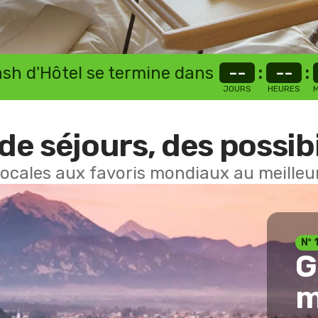
lash d'Hôtel se termine dans
--
:
--
:
JOURS
HEURES
M
de séjours, des possibi
locales aux favoris mondiaux au meilleur
Nº 
G
m