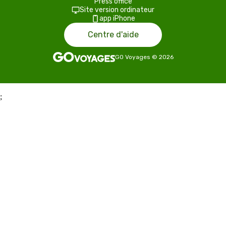
Press office
Site version ordinateur
app iPhone
Centre d'aide
GO Voyages
©
2026
;