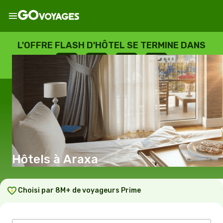
L'OFFRE FLASH D'HÔTEL SE TERMINE DANS
--
:
--
:
--
:
--
JOURS
HEURES
MINUTES
SECONDES
Hôtels à Araxa
Choisi par 8M+ de voyageurs Prime