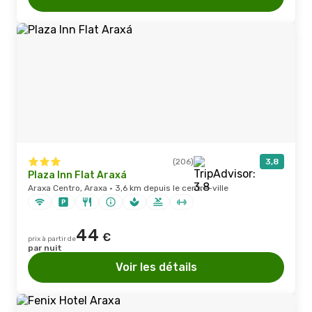
(206)
3,8
Plaza Inn Flat Araxá
Araxa Centro, Araxa · 3,6 km depuis le centre-ville
44
€
prix à partir de
par nuit
Voir les détails