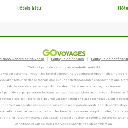
Hôtels à Itu
Hôte
ditions Générales de vente
Politique de cookies
Politique de confidenti
* Tarifs « à partir de » et sous réserve de disponibilité :
tir de » et par personne, incluant les taxes d'aéroport, hors assurances optionnelles, frais de ré
un vol aller-retour en classe économique, sur une sélection de dates et de destinations. Offr
valable sous réserve de disponibilité et de confirmation de la compagnie aérienne.
C, « à partir de » et par personne, incluant les taxes d'aéroport, hors assurances optionnelles, 
ces et taxes locales (Resort Fees) pour un vol aller-retour en classe économique, sur la base
une sélection de dates et de destinations. Sous réserve de disponibilité et de confirmation.
C, « à partir de » et par personne, incluant les taxes, hors assurances optionnelles, frais de ré
un train aller-retour en seconde classe, sur la base d'une chambre double, sur une sélection 
conditions et valable sous réserve de disponibilité et de confirmation.