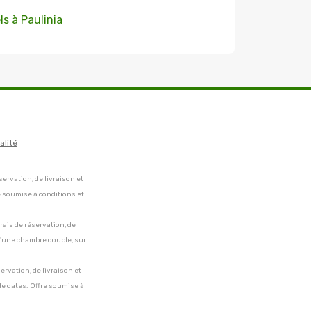
ls à Paulinia
alité
servation, de livraison et
e soumise à conditions et
frais de réservation, de
 d'une chambre double, sur
servation, de livraison et
de dates. Offre soumise à