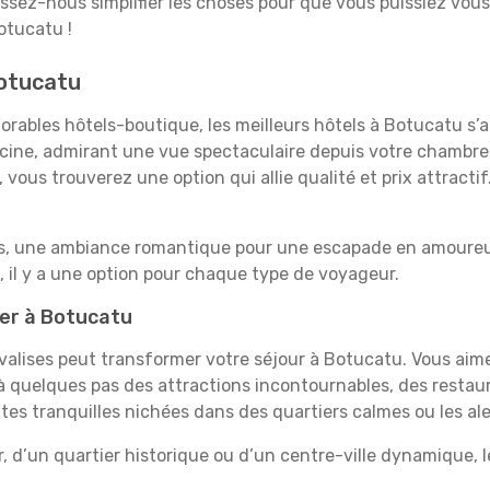
aissez-nous simplifier les choses pour que vous puissiez vous
otucatu !
Botucatu
rables hôtels-boutique, les meilleurs hôtels à Botucatu s’
iscine, admirant une vue spectaculaire depuis votre chambr
vous trouverez une option qui allie qualité et prix attracti
es, une ambiance romantique pour une escapade en amoureux
il y a une option pour chaque type de voyageur.
ner à Botucatu
 valises peut transformer votre séjour à Botucatu. Vous aim
 quelques pas des attractions incontournables, des restaur
aites tranquilles nichées dans des quartiers calmes ou les a
, d’un quartier historique ou d’un centre-ville dynamique,