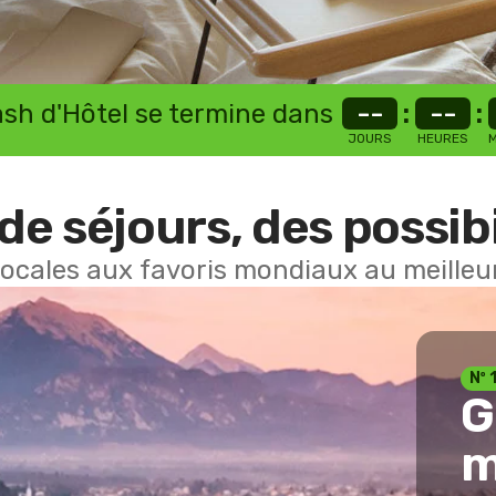
lash d'Hôtel se termine dans
--
:
--
:
JOURS
HEURES
M
de séjours, des possibi
locales aux favoris mondiaux au meilleur
Nº 
G
m