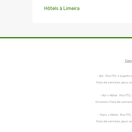
Hôtels à Limeira
Con
- Vol : Prix TTC, « à par
frais de services, pour 
- Vol + Hôtel : Prix TT
livraison, frais de servi
- Train + Hôtel : Prix TT
frais de services, pour 