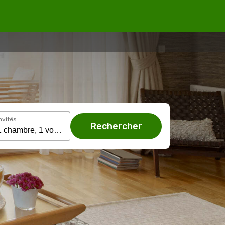
nvités
Rechercher