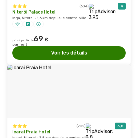
(604)
4
Niterói Palace Hotel
Inga, Niteroi · 1,6 km depuis le centre-ville
69
€
prix à partir de
par nuit
Voir les détails
(202)
3,8
Icaraí Praia Hotel
Icarai, Niteroi · 2,5 km depuis le centre-ville