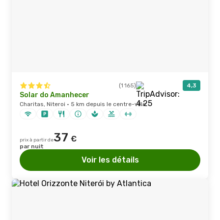
(1 165)
4,3
Solar do Amanhecer
Charitas, Niteroi · 5 km depuis le centre-ville
37
€
prix à partir de
par nuit
Voir les détails