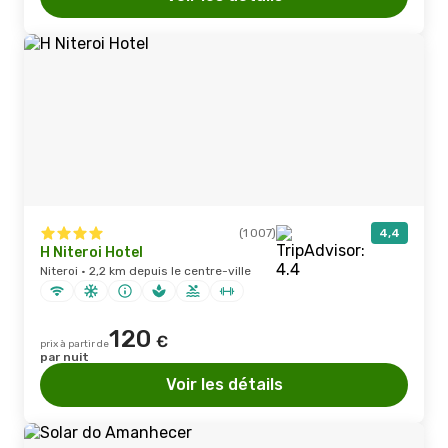
(1 007)
4,4
H Niteroi Hotel
Niteroi · 2,2 km depuis le centre-ville
120
€
prix à partir de
par nuit
Voir les détails