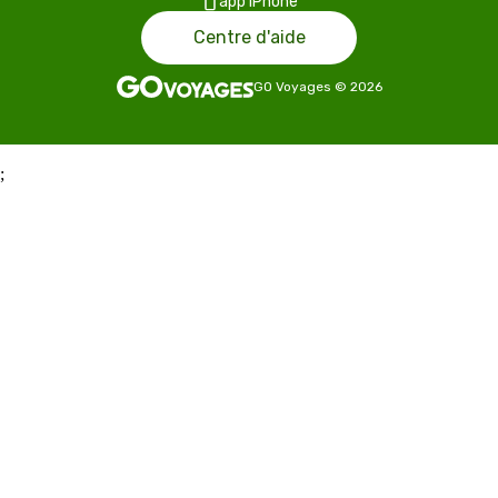
app iPhone
Centre d'aide
GO Voyages
©
2026
;