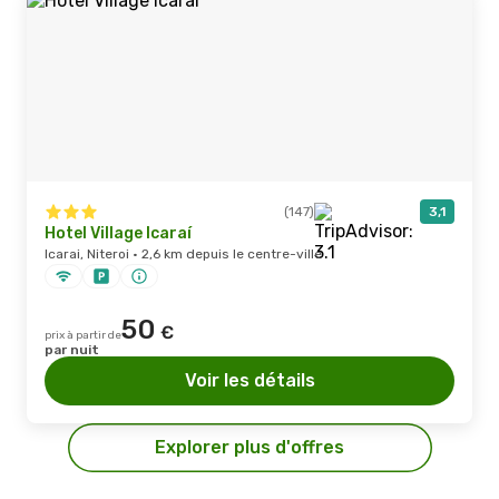
(147)
3,1
Hotel Village Icaraí
Icarai, Niteroi · 2,6 km depuis le centre-ville
50
€
prix à partir de
par nuit
Voir les détails
Explorer plus d'offres