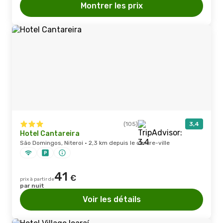
Montrer les prix
(105)
3,4
Hotel Cantareira
São Domingos, Niteroi · 2,3 km depuis le centre-ville
41
€
prix à partir de
par nuit
Voir les détails