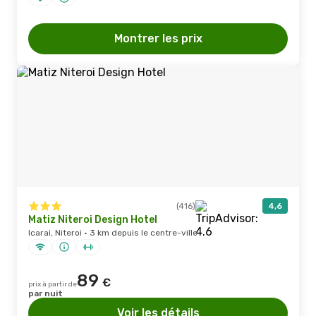
Montrer les prix
(416)
4,6
Matiz Niteroi Design Hotel
Icarai, Niteroi · 3 km depuis le centre-ville
89
€
prix à partir de
par nuit
Voir les détails