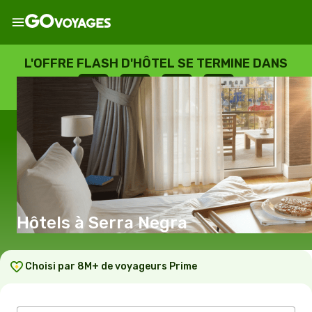
L'OFFRE FLASH D'HÔTEL SE TERMINE DANS
--
:
--
:
--
:
--
JOURS
HEURES
MINUTES
SECONDES
Hôtels à Serra Negra
Choisi par 8M+ de voyageurs Prime