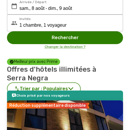
Arrivée / Départ
Invités
Rechercher
Changer la destination ?
Meilleur prix avec Prime
Offres d'hôtels illimitées à
Serra Negra
Trier par :
Populaires
Choix prisé par nos voyageurs
Réduction supplémentaire disponible