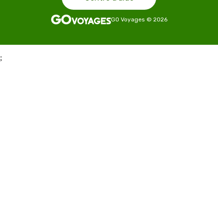
GO Voyages
©
2026
;