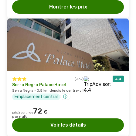
Montrer les prix
(337)
4,4
Serra Negra Palace Hotel
Serra Negra · 0,5 km depuis le centre-ville
Emplacement central
72
€
prix à partir de
par nuit
Voir les détails