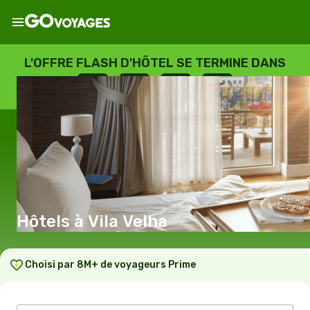
L'OFFRE FLASH D'HÔTEL SE TERMINE DANS
--
:
--
:
--
:
--
JOURS
HEURES
MINUTES
SECONDES
Hôtels à Vila Velha
Choisi par 8M+ de voyageurs Prime