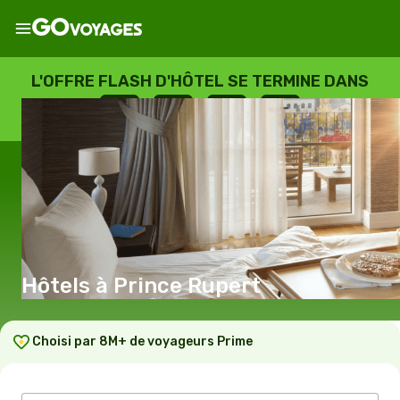
L'OFFRE FLASH D'HÔTEL SE TERMINE DANS
--
:
--
:
--
:
--
JOURS
HEURES
MINUTES
SECONDES
Hôtels à Prince Rupert
Choisi par 8M+ de voyageurs Prime