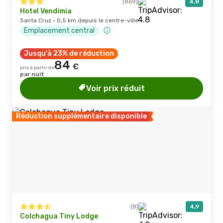
(869)
4,8
Hotel Vendimia
Santa Cruz · 0,5 km depuis le centre-ville
Emplacement central
Jusqu'à 23% de réduction
84
€
prix à partir de
par nuit
Voir prix réduit
Réduction supplémentaire disponible
(8)
4,9
Colchagua Tiny Lodge