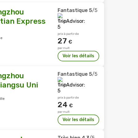
Fantastique
5
/5
ngzhou
tian Express
1 avis
prix à partir de
le
27
€
par nuit
Voir les détails
Fantastique
5
/5
ngzhou
iangsu Uni
1 avis
prix à partir de
lle
24
€
par nuit
Voir les détails
Très bien
4,3
/5