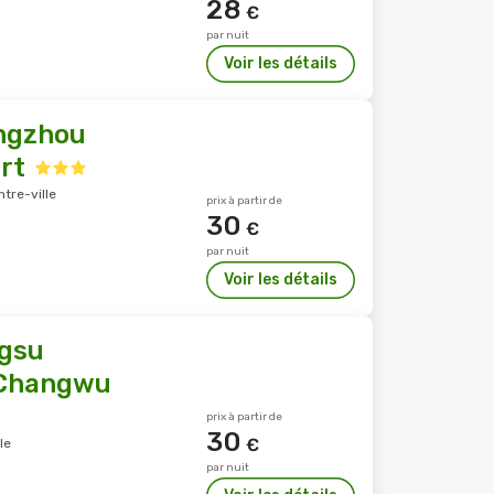
28
€
par nuit
Voir les détails
ngzhou
rt
tre-ville
prix à partir de
30
€
par nuit
Voir les détails
ngsu
 Changwu
prix à partir de
30
€
le
par nuit