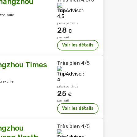
Changzhou
116 avis
re-ville
prix à partir de
28
€
par nuit
Voir les détails
Très bien
4
/5
ngzhou Times
74 avis
re-ville
prix à partir de
25
€
par nuit
Voir les détails
Très bien
4
/5
ngzhou