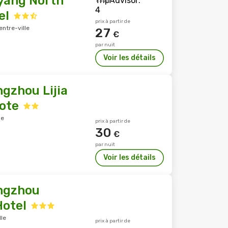
gyang North
1 avis
el
prix à partir de
entre-ville
27
€
par nuit
Voir les détails
gzhou Lijia
ote
le
prix à partir de
30
€
par nuit
Voir les détails
ngzhou
otel
le
prix à partir de