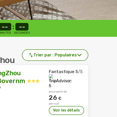
--
:
--
INUTES
SECONDES
Trier par :
Populaires
zhou
Fantastique
5
/5
angZhou
 Governm
1 avis
e
prix à partir de
26
€
par nuit
Voir les détails