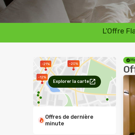
L'Offre F
Me
-20%
-21%
Of
-12%
Explorer la carte
Offres de dernière
minute