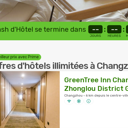
lash d'Hôtel se termine dans
--
:
--
:
JOURS
HEURES
M
illeur prix avec Prime
fres d'hôtels illimitées à Chang
GreenTree Inn Ch
Zhonglou District
Changzhou · 6 km depuis le centre-vill