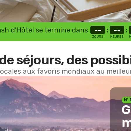
lash d'Hôtel se termine dans
--
:
--
:
JOURS
HEURES
M
de séjours, des possibi
locales aux favoris mondiaux au meilleur
Nº 
G
m