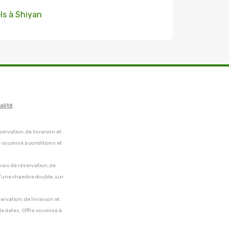
ls à Shiyan
alité
servation, de livraison et
e soumise à conditions et
frais de réservation, de
 d'une chambre double, sur
servation, de livraison et
de dates. Offre soumise à