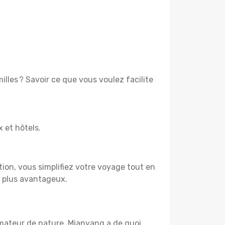
lles ? Savoir ce que vous voulez facilite
x et hôtels.
tion, vous simplifiez votre voyage tout en
e plus avantageux.
amateur de nature, Mianyang a de quoi