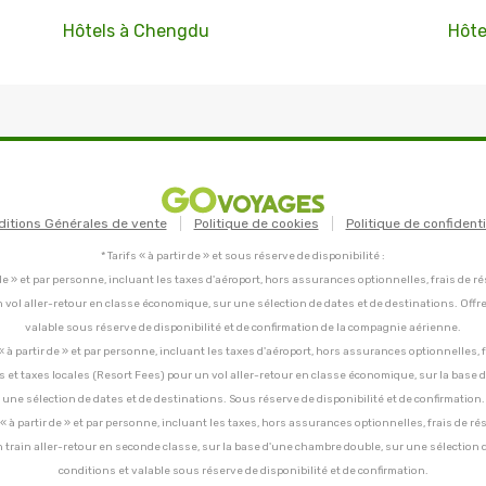
Hôtels à Chengdu
Hôte
ditions Générales de vente
Politique de cookies
Politique de confidenti
* Tarifs « à partir de » et sous réserve de disponibilité :
tir de » et par personne, incluant les taxes d'aéroport, hors assurances optionnelles, frais de ré
un vol aller-retour en classe économique, sur une sélection de dates et de destinations. Offr
valable sous réserve de disponibilité et de confirmation de la compagnie aérienne.
C, « à partir de » et par personne, incluant les taxes d'aéroport, hors assurances optionnelles, 
ces et taxes locales (Resort Fees) pour un vol aller-retour en classe économique, sur la base
une sélection de dates et de destinations. Sous réserve de disponibilité et de confirmation.
C, « à partir de » et par personne, incluant les taxes, hors assurances optionnelles, frais de ré
un train aller-retour en seconde classe, sur la base d'une chambre double, sur une sélection 
conditions et valable sous réserve de disponibilité et de confirmation.