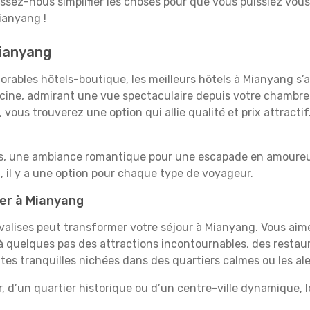
aissez-nous simplifier les choses pour que vous puissiez vous
ianyang !
Mianyang
rables hôtels-boutique, les meilleurs hôtels à Mianyang s’
iscine, admirant une vue spectaculaire depuis votre chambr
vous trouverez une option qui allie qualité et prix attracti
es, une ambiance romantique pour une escapade en amoureux
il y a une option pour chaque type de voyageur.
ner à Mianyang
 valises peut transformer votre séjour à Mianyang. Vous aim
 quelques pas des attractions incontournables, des restaur
aites tranquilles nichées dans des quartiers calmes ou les a
, d’un quartier historique ou d’un centre-ville dynamique,