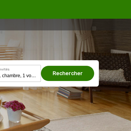
nvités
Rechercher