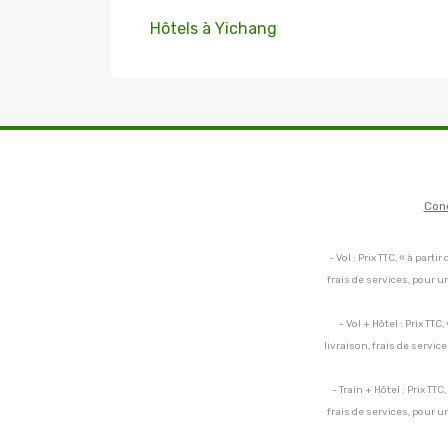
Hôtels à Yichang
Con
- Vol : Prix TTC, « à par
frais de services, pour 
- Vol + Hôtel : Prix TT
livraison, frais de servi
- Train + Hôtel : Prix TT
frais de services, pour 