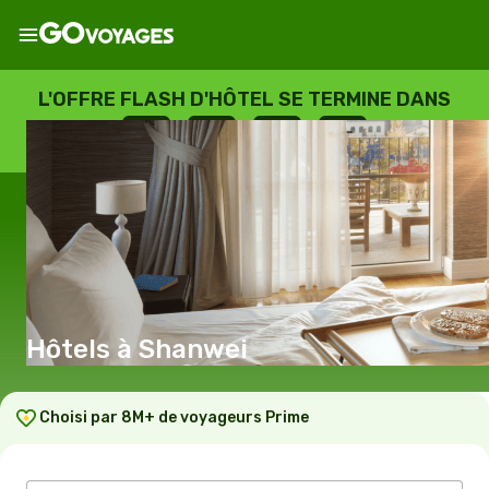
L'OFFRE FLASH D'HÔTEL SE TERMINE DANS
--
:
--
:
--
:
--
JOURS
HEURES
MINUTES
SECONDES
Hôtels à Shanwei
Choisi par 8M+ de voyageurs Prime