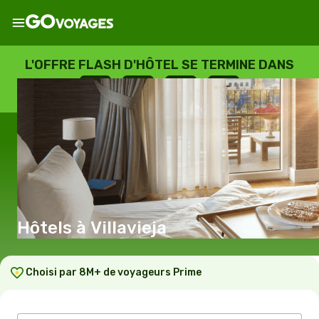
L'OFFRE FLASH D'HÔTEL SE TERMINE DANS
--
:
--
:
--
:
--
JOURS
HEURES
MINUTES
SECONDES
Hôtels à Villavieja
Choisi par 8M+ de voyageurs Prime