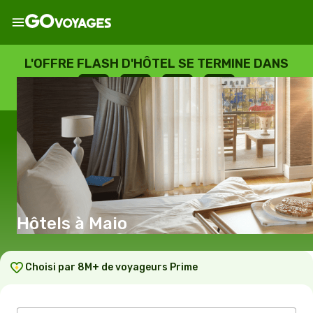
L'OFFRE FLASH D'HÔTEL SE TERMINE DANS
--
:
--
:
--
:
--
JOURS
HEURES
MINUTES
SECONDES
Hôtels à Maio
Choisi par 8M+ de voyageurs Prime