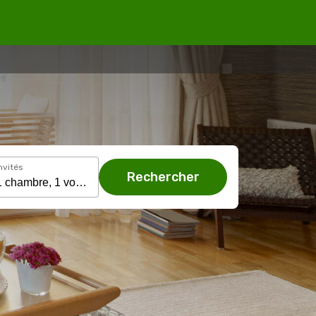
nvités
Rechercher