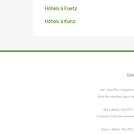
Hôtels à Foetz
Hôtels à Konz
Con
- Vol : Prix TTC, « à par
frais de services, pour 
- Vol + Hôtel : Prix TT
livraison, frais de servi
- Train + Hôtel : Prix TT