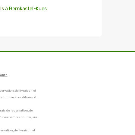
ls à Bernkastel-Kues
alité
servation, de livraison et
e soumise à conditions et
frais de réservation, de
 d'une chambre double, sur
servation, de livraison et