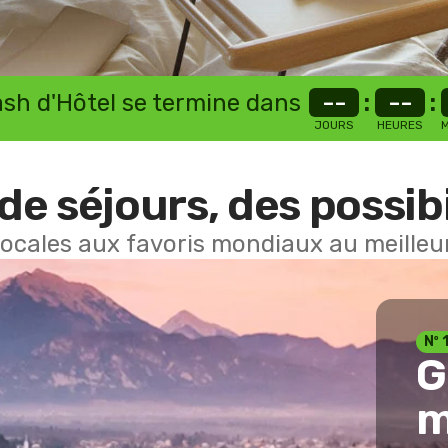
lash d'Hôtel se termine dans
--
:
--
:
JOURS
HEURES
M
de séjours, des possibi
locales aux favoris mondiaux au meilleur
Nº 
G
m