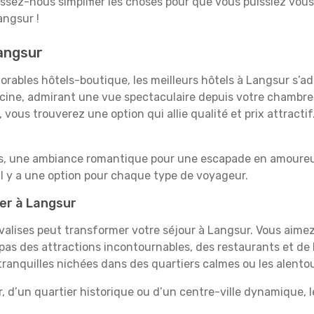
aissez-nous simplifier les choses pour que vous puissiez vous
angsur !
Langsur
rables hôtels-boutique, les meilleurs hôtels à Langsur s’ad
iscine, admirant une vue spectaculaire depuis votre chambr
vous trouverez une option qui allie qualité et prix attracti
es, une ambiance romantique pour une escapade en amoureux
l y a une option pour chaque type de voyageur.
ner à Langsur
 valises peut transformer votre séjour à Langsur. Vous aime
pas des attractions incontournables, des restaurants et de 
s tranquilles nichées dans des quartiers calmes ou les alent
, d’un quartier historique ou d’un centre-ville dynamique, 