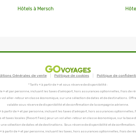
Hôtels à Mersch
Hôte
ditions Générales de vente
Politique de cookies
Politique de confidenti
* Tarifs « à partir de » et sous réserve de disponibilité :
tir de » et par personne, incluant les taxes d'aéroport, hors assurances optionnelles, frais de ré
un vol aller-retour en classe économique, sur une sélection de dates et de destinations. Offr
valable sous réserve de disponibilité et de confirmation de la compagnie aérienne.
C, « à partir de » et par personne, incluant les taxes d'aéroport, hors assurances optionnelles, 
ces et taxes locales (Resort Fees) pour un vol aller-retour en classe économique, sur la base
une sélection de dates et de destinations. Sous réserve de disponibilité et de confirmation.
C, « à partir de » et par personne, incluant les taxes, hors assurances optionnelles, frais de ré