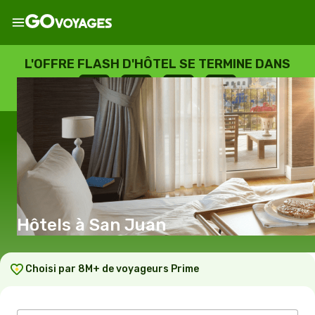
L'OFFRE FLASH D'HÔTEL SE TERMINE DANS
--
:
--
:
--
:
--
JOURS
HEURES
MINUTES
SECONDES
Hôtels à San Juan
Choisi par 8M+ de voyageurs Prime