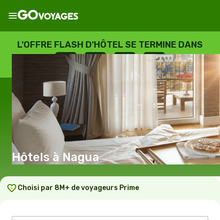
L'OFFRE FLASH D'HÔTEL SE TERMINE DANS
--
:
--
:
--
:
--
JOURS
HEURES
MINUTES
SECONDES
Hôtels à Nagua
Choisi par 8M+ de voyageurs Prime