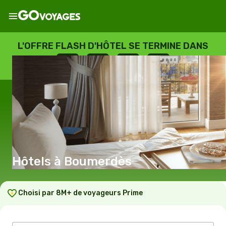
L'OFFRE FLASH D'HÔTEL SE TERMINE DANS
--
:
--
:
--
:
--
JOURS
HEURES
MINUTES
SECONDES
Hôtels à Boumerdès
Choisi par 8M+ de voyageurs Prime