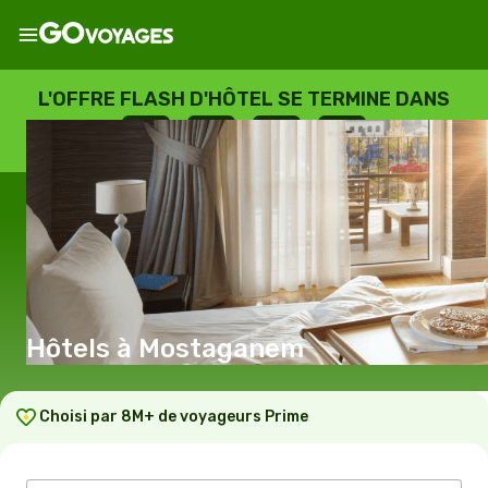
L'OFFRE FLASH D'HÔTEL SE TERMINE DANS
--
:
--
:
--
:
--
JOURS
HEURES
MINUTES
SECONDES
Hôtels à Mostaganem
Choisi par 8M+ de voyageurs Prime