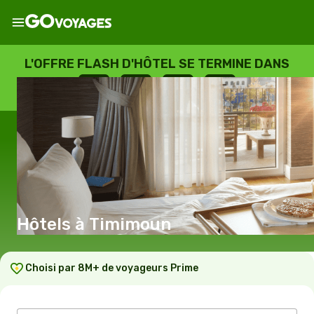
L'OFFRE FLASH D'HÔTEL SE TERMINE DANS
--
:
--
:
--
:
--
JOURS
HEURES
MINUTES
SECONDES
Hôtels à Timimoun
Choisi par 8M+ de voyageurs Prime