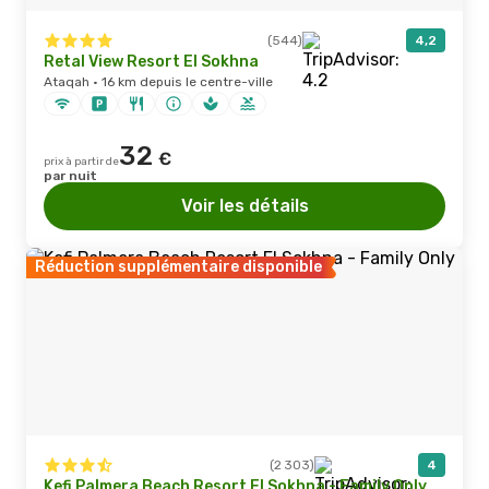
(544)
4,2
Retal View Resort El Sokhna
Ataqah · 16 km depuis le centre-ville
32
€
prix à partir de
par nuit
Voir les détails
Réduction supplémentaire disponible
(2 303)
4
Kefi Palmera Beach Resort El Sokhna - Family Only