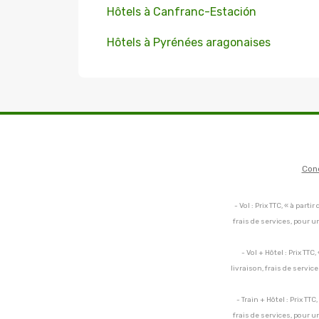
Hôtels à Canfranc-Estación
Hôtels à Pyrénées aragonaises
Con
- Vol : Prix TTC, « à par
frais de services, pour 
- Vol + Hôtel : Prix TT
livraison, frais de servi
- Train + Hôtel : Prix TT
frais de services, pour 