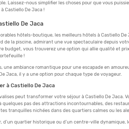
able. Laissez-nous simplifier les choses pour que vous puissie
à Castiello De Jaca !
astiello De Jaca
rables hôtels-boutique, les meilleurs hôtels à Castiello De 
rd de la piscine, admirant une vue spectaculaire depuis vot
 budget, vous trouverez une option qui allie qualité et prix
rtefeuille !
es, une ambiance romantique pour une escapade en amoureux
De Jaca, il y a une option pour chaque type de voyageur.
er à Castiello De Jaca
 valises peut transformer votre séjour à Castiello De Jaca. 
 quelques pas des attractions incontournables, des restaur
ites tranquilles nichées dans des quartiers calmes ou les al
, d’un quartier historique ou d’un centre-ville dynamique, l