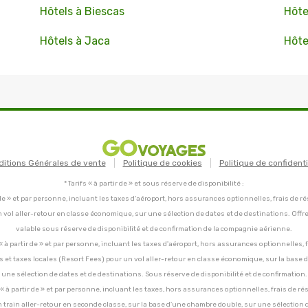
Hôtels à Biescas
Hôte
Hôtels à Jaca
Hôte
ditions Générales de vente
Politique de cookies
Politique de confidenti
* Tarifs « à partir de » et sous réserve de disponibilité :
tir de » et par personne, incluant les taxes d'aéroport, hors assurances optionnelles, frais de ré
un vol aller-retour en classe économique, sur une sélection de dates et de destinations. Offr
valable sous réserve de disponibilité et de confirmation de la compagnie aérienne.
C, « à partir de » et par personne, incluant les taxes d'aéroport, hors assurances optionnelles, 
ces et taxes locales (Resort Fees) pour un vol aller-retour en classe économique, sur la base
une sélection de dates et de destinations. Sous réserve de disponibilité et de confirmation.
C, « à partir de » et par personne, incluant les taxes, hors assurances optionnelles, frais de ré
un train aller-retour en seconde classe, sur la base d'une chambre double, sur une sélection 