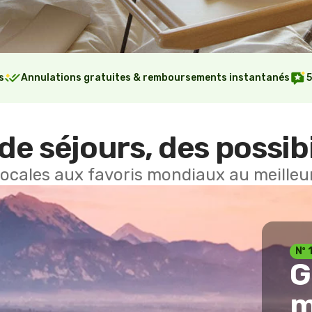
s
Annulations gratuites & remboursements instantanés
5
de séjours, des possibi
locales aux favoris mondiaux au meilleur
Nº 
G
m