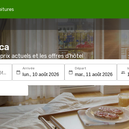
oitures
aca
prix actuels et les offres d'hôtel
Arrivée
Départ
I
Recherchez une destination ou un hôtel