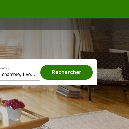
nvités
Rechercher