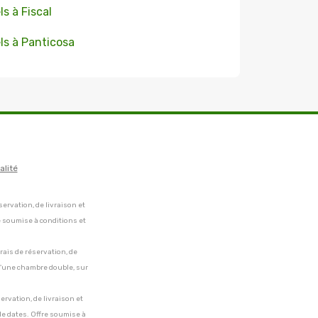
ls à Fiscal
ls à Panticosa
alité
servation, de livraison et
e soumise à conditions et
frais de réservation, de
 d'une chambre double, sur
servation, de livraison et
de dates. Offre soumise à