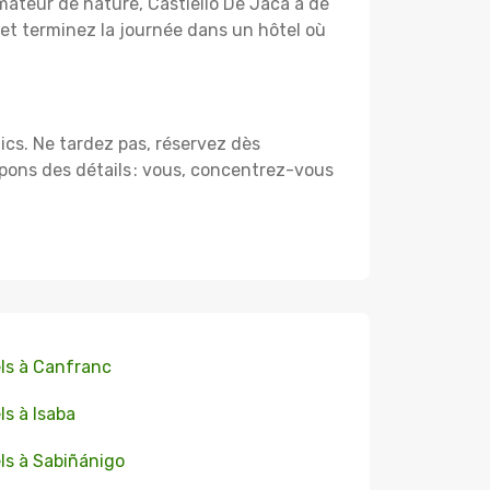
mateur de nature, Castiello De Jaca a de
t terminez la journée dans un hôtel où
lics. Ne tardez pas, réservez dès
pons des détails : vous, concentrez-vous
ls à Canfranc
ls à Isaba
ls à Sabiñánigo